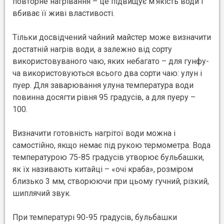
повторне нагрівання – це підвищує м’якість води і
вбиває її живі властивості.
Тільки досвідчений чайний майстер може визначити
достатній нагрів води, а залежно від сорту
використовуваного чаю, яких небагато – для гунфу-
ча використовуються всього два сорти чаю: улун і
пуер. Для заварювання улуна температура води
повинна досягти рівня 95 градусів, а для пуеру –
100.
Визначити готовність нагрітої води можна і
самостійно, якщо немає під рукою термометра. Вода
температурою 75-85 градусів утворює бульбашки,
як їх називають китайці – «очі краба», розміром
близько 3 мм, створюючи при цьому гучний, різкий,
шиплячий звук.
При температурі 90-95 градусів, бульбашки