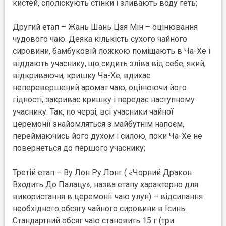
кистей, споліскують стінки і зливають воду геть;
Другий етап – Жань Шань Цзя Мін – оцінювання
чудового чаю. Деяка кількість сухого чайного
сировини, бамбуковій ложкою поміщають в Ча-Хе і
віддають учаснику, що сидить зліва від себе, який,
відкриваючи, кришку Ча-Хе, вдихає
неперевершений аромат чаю, оцінюючи його
гідності, закриває кришку і передає наступному
учаснику. Так, по черзі, всі учасники чайної
церемонії знайомляться з майбутнім напоєм,
переймаючись його духом і силою, поки Ча-Хе не
повернеться до першого учаснику;
Третій етап – Ву Лон Ру Лонг ( «Чорний Дракон
Входить До Палацу», назва етапу характерно для
використання в церемонії чаю улун) – відсипання
необхідного обсягу чайного сировини в Ісинь.
Стандартний обсяг чаю становить 15 г (три