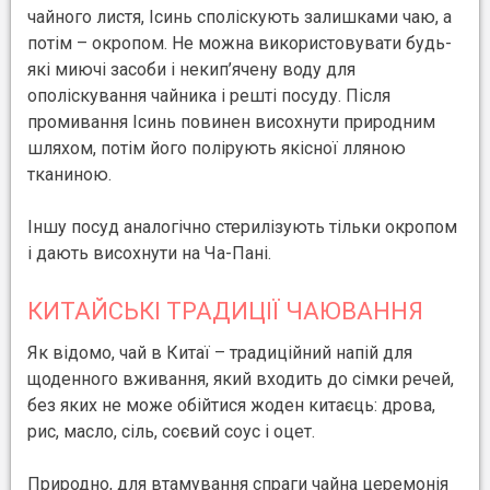
чайного листя, Ісинь споліскують залишками чаю, а
потім – окропом. Не можна використовувати будь-
які миючі засоби і некип’ячену воду для
ополіскування чайника і решті посуду. Після
промивання Ісинь повинен висохнути природним
шляхом, потім його полірують якісної лляною
тканиною.
Іншу посуд аналогічно стерилізують тільки окропом
і дають висохнути на Ча-Пані.
КИТАЙСЬКІ ТРАДИЦІЇ ЧАЮВАННЯ
Як відомо, чай в Китаї – традиційний напій для
щоденного вживання, який входить до сімки речей,
без яких не може обійтися жоден китаєць: дрова,
рис, масло, сіль, соєвий соус і оцет.
Природно, для втамування спраги чайна церемонія