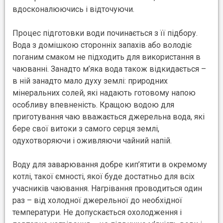
вдосконалюючись і відточуючи.
Процес підготовки води починається з її підбору.
Вода з домішкою сторонніх запахів або володіє
поганим смаком не підходить для використання в
чаюванні. Занадто м’яка вода також відкидається –
в ній занадто мало духу землі: природних
мінеральних солей, які надають готовому напою
особливу впевненість. Кращою водою для
приготування чаю вважається джерельна вода, які
бере свої витоки з самого серця землі,
одухотворяючи і оживляючи чайний напій.
Воду для заварювання добре кип’ятити в окремому
котлі, такої ємності, якої буде достатньо для всіх
учасників чаювання. Нагрівання проводиться один
раз – від холодної джерельної до необхідної
температури. Не допускається охолодження і