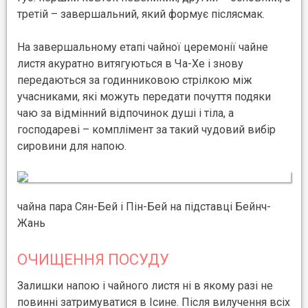
третій – завершальний, який формує післясмак.
На завершальному етапі чайної церемонії чайне
листя акуратно витягуються в Ча-Хе і знову
передаються за годинниковою стрілкою між
учасниками, які можуть передати почуття подяки
чаю за відмінний відпочинок душі і тіла, а
господареві – комплімент за такий чудовий вибір
сировини для напою.
чайна пара Сян-Бей і Пін-Бей на підставці Бейнч-
Жань
ОЧИЩЕННЯ ПОСУДУ
Залишки напою і чайного листя ні в якому разі не
повинні затримуватися в Ісине. Після вилучення всіх