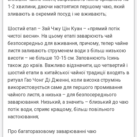
1-2 хвилини, даючи настоятися першому чаю, який
зливають в окремий посуд і не вживають;
Шостий етап – Зай Чжу Цін Куан – «прямий потік
чистої весни». На цьому етапі заварюють чай
безпосередньо для вживання, причому, тепер чайне
листя заливають струменем води з більш низькою
висоти – не більше 10-15 см. Заповнюють Ісинь
також до країв. Важливо відзначити, що четвертий і
шостий етапи в китайської чайної традиції входять в
ритуал Гао Чонг Ді Дженні, коли висока струмінь
використовується саме для першого промивання
чайного листя, а низька – для безпосереднього
заварювання. Низький, а значить – близький до чаю
потік води, сприяє кращому, більш повільного
настоювання;
Про багаторазовому заварюванні чаю