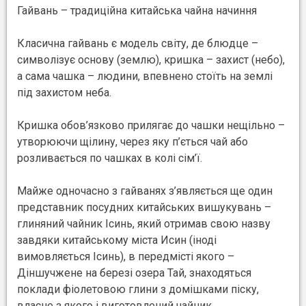
Гайвань – традиційна китайська чайна начиння
Класична гайвань є модель світу, де блюдце –
символізує основу (землю), кришка – захист (небо),
а сама чашка – людини, впевнено стоїть на землі
під захистом неба.
Кришка обов’язково прилягає до чашки нещільно –
утворюючи щілину, через яку п’ється чай або
розливається по чашках в колі сім’ї.
Майже одночасно з гайванях з’являється ще один
представник посудних китайських вишукувань –
глиняний чайник Ісинь, який отримав свою назву
завдяки китайському міста Исин (іноді
вимовляється Ісинь), в передмісті якого –
Діншучжене на березі озера Тай, знаходяться
поклади фіолетовою глини з домішками піску,
власне з якого і виготовлений чайник.