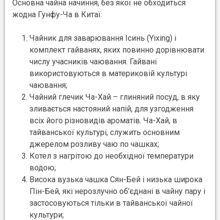
Основна чайна начиння, без якої не обходиться
жодна Гунфу-Ча в Китаї:
Чайник для заварювання Ісинь (Yixing) і
комплект гайванях, яких повинно дорівнювати
числу учасників чаювання. Гайвані
використовуються в материковій культурі
чаювання;
Чайний глечик Ча-Хай – глиняний посуд, в яку
зливається настояний напій, для узгодження
всіх його різновидів ароматів. Ча-Хай, в
тайванської культурі, служить основним
джерелом розливу чаю по чашках;
Котел з нагрітою до необхідної температури
водою;
Висока вузька чашка Сян-Бей і низька широка
Пін-Бей, які нерозлучно об’єднані в чайну пару і
застосовуються тільки в тайванської чайної
культури;