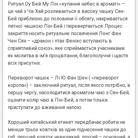
Ритуал Оу Бей Му Лін «купання небес в ароматі» –
це чай з Ча-Хай розливається в високу чашку Сян-
Бей приблизно до половини її обсягу, накривається
питної чашкою Пін-Бей і перевертається. Процес
закриття носить ритуальне посвячення Лонг Фен
Чен Сян – «дракон і птах Фенікс вступають в
сприятливий союз», яке сприймається учасниками
як молитва в ім’я процвітання, благополуччя і щастя
всіх присутніх.
Переворот чашок – Лі Ю Фан Шен ( «переворот
коропа») – заключний ритуал, після якого потрібно, в
першу чергу, насолодитися ароматом чаю з Сян-Бей,
оцінити колір чаю в Пін-Бей, а потім тільки
приступати до вживання напою.
Хороший китайський етикет передбачає робити не
менше трьох ковтків за одне піднесення чашки до
губ: перший ковток невеликий, другий – основний, а