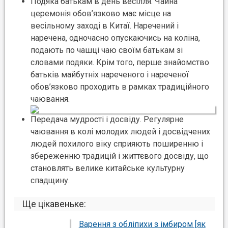
Подяка батькам в день весілля. Чайна
церемонія обов’язково має місце на
весільному заході в Китаї. Наречений і
наречена, одночасно опускаючись на коліна,
подають по чашці чаю своїм батькам зі
словами подяки. Крім того, перше знайомство
батьків майбутніх нареченого і нареченої
обов’язково проходить в рамках традиційного
чаювання.
Передача мудрості і досвіду. Регулярне
чаювання в колі молодих людей і досвідчених
людей похилого віку сприяють поширенню і
збереженню традицій і життєвого досвіду, що
становлять велике китайське культурну
спадщину.
Ще цікавеньке:
Варення з обліпихи з імбиром [як