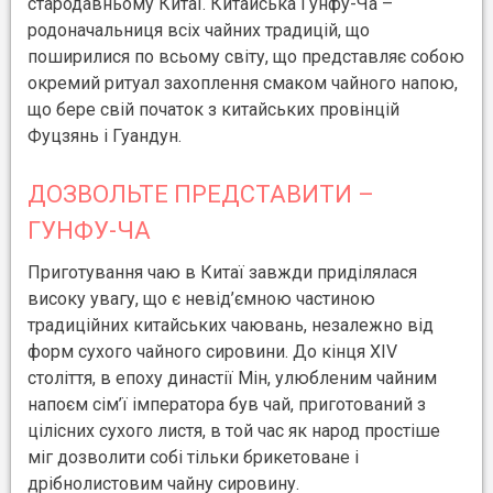
стародавньому Китаї. Китайська Гунфу-Ча –
родоначальниця всіх чайних традицій, що
поширилися по всьому світу, що представляє собою
окремий ритуал захоплення смаком чайного напою,
що бере свій початок з китайських провінцій
Фуцзянь і Гуандун.
ДОЗВОЛЬТЕ ПРЕДСТАВИТИ –
ГУНФУ-ЧА
Приготування чаю в Китаї завжди приділялася
високу увагу, що є невід’ємною частиною
традиційних китайських чаювань, незалежно від
форм сухого чайного сировини. До кінця XIV
століття, в епоху династії Мін, улюбленим чайним
напоєм сім’ї імператора був чай, приготований з
цілісних сухого листя, в той час як народ простіше
міг дозволити собі тільки брикетоване і
дрібнолистовим чайну сировину.