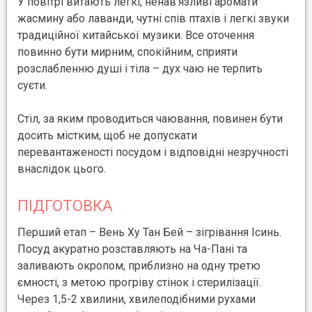
У повітрі витають легкі, ненав’язливі аромати
жасмину або лаванди, чутні спів птахів і легкі звуки
традиційної китайської музики. Все оточення
повинно бути мирним, спокійним, сприяти
розслабленню душі і тіла – дух чаю не терпить
суєти.
Стіл, за яким проводиться чаювання, повинен бути
досить містким, щоб не допускати
перевантаженості посудом і відповідні незручності
внаслідок цього.
ПІДГОТОВКА
Перший етап – Вень Ху Тан Бей – зігрівання Ісинь.
Посуд акуратно розставляють на Ча-Пані та
заливають окропом, приблизно на одну третю
ємності, з метою прогріву стінок і стерилізації.
Через 1,5-2 хвилини, хвилеподібними рухами