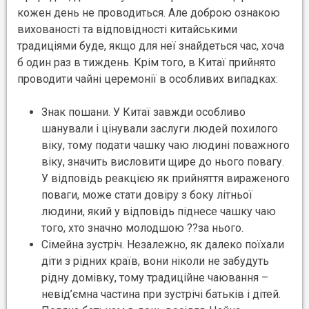
кожен день не проводиться. Але доброю ознакою
вихованості та відповідності китайськими
традиціями буде, якщо для неї знайдеться час, хоча
б один раз в тиждень. Крім того, в Китаї прийнято
проводити чайні церемонії в особливих випадках:
Знак пошани. У Китаї завжди особливо
шанували і цінували заслуги людей похилого
віку, тому подати чашку чаю людині поважного
віку, значить висловити щире до нього повагу.
У відповідь реакцією як прийняття вираженого
поваги, може стати довіру з боку літньої
людини, який у відповідь піднесе чашку чаю
того, хто значно молодшою ??за нього.
Сімейна зустріч. Незалежно, як далеко поїхали
діти з рідних країв, вони ніколи не забудуть
рідну домівку, тому традиційне чаювання –
невід’ємна частина при зустрічі батьків і дітей.