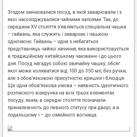
Згодом змінювалася посуд, в якій заварювали і з
якої насолоджувалися чайними напоями. Так, до
середини XV століття з’являється спеціальна чашка
– гайвань, яка служить і заварник і чашкою
одночасно. Гайвань – одна з небагатьох
представниць чайної начиння, яка використовується
в традиційному китайському чаюванні і до цього
дня. Посуд нагадує собою звичайну чашку, обсяг
якої може коливатися від 100 до 350 мл, без ручки,
але з обов’язковою присутністю кришки і блюдця.
Ще одна обов’язкова умова – наявність ідентичного
розписного візерунка на всіх трьох елементах
посуду, яким, в середні століття позначали
приналежність до певного статусу при дворі, а в
подальшому і – до сімейного вогнища.