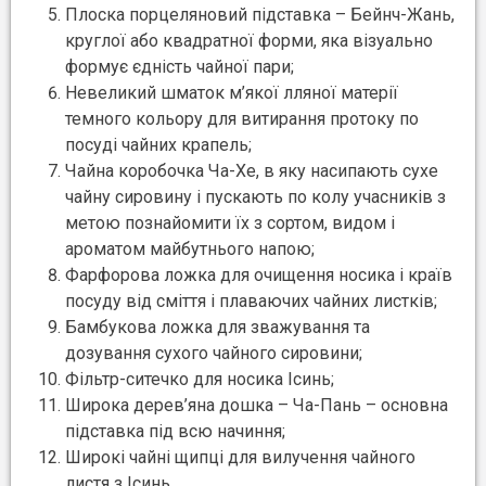
Плоска порцеляновий підставка – Бейнч-Жань,
круглої або квадратної форми, яка візуально
формує єдність чайної пари;
Невеликий шматок м’якої лляної матерії
темного кольору для витирання протоку по
посуді чайних крапель;
Чайна коробочка Ча-Хе, в яку насипають сухе
чайну сировину і пускають по колу учасників з
метою познайомити їх з сортом, видом і
ароматом майбутнього напою;
Фарфорова ложка для очищення носика і країв
посуду від сміття і плаваючих чайних листків;
Бамбукова ложка для зважування та
дозування сухого чайного сировини;
Фільтр-ситечко для носика Ісинь;
Широка дерев’яна дошка – Ча-Пань – основна
підставка під всю начиння;
Широкі чайні щипці для вилучення чайного
листя з Ісинь.