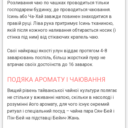
Розливання чаю по чашках проводиться тільки
господарем будинку, де проводиться чаювання.
Ісинь або Ча-Хай завжди повинен знаходитися в
правій руці. Ліва рука притримує Ісинь тканиною,
якій після кожного наливання обтирається носик (і
стінка під ним) від стікаючих крапель чаю.
Свої найкращі якості улун віддає протягом 4-8
заварювань поспіль, більш жорсткий пуер не
втрачає своїх достоїнств до 16 заварок.
ПОДЯКА АРОМАТУ І ЧАЮВАННЯ
Вищий рівень тайванської чайної культури полягає
не стільки у вживанні напою, скільки в насолоді і
розумінні його аромату, для чого існує окремий
ритуал і спеціальний посуд – чайна пара Сян-Бей і
Пін-Бей на підставці Бейнч-Жань.