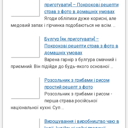
приготувати] – Покрокові рецепти
страв з фото в домашніх умовах
Ягоди обліпихи дуже корисні, але
медовий запах і гірчинка подобаються не всім. ...
Булгур [як приготувати] –
Покрокові рецепти страв з фото в
домашніх умовах
Варена гарнір з булгура смачний і
приємний. Він підійде до будь-якого основної ...
Розсольник з грибами і рисом
простий рецепт з фото
Розсольник з грибами і рисом -
перша страва російської
національної кухні. Суп ...
Вирощування і виробництво чаю в