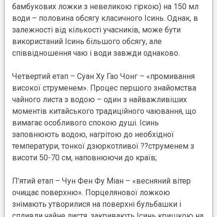
бамбукових ложки з невеликою гіркою) на 150 мл
води – половина обсягу класичного Ісинь. Однак, в
залежності від кількості учасників, може бути
використаний Ісинь більшого обсягу, але
співвідношення чаю і води завжди однаково.
Четвертий етап – Суан Ху Гао Чонг – «промивання
високої струменем». Процес першого знайомства
чайного листа з водою – один з найважливіших
моментів китайського традиційного чаювання, що
вимагає особливого спокою душі. Ісинь
заповнюють водою, нагрітою до необхідної
температури, тонкої дзюркотливої ??струменем з
висоти 50-70 см, наповнюючи до країв;
П’ятий етап – Чун Фен Фу Міан – «весняний вітер
очищає поверхню». Порцелянової ложкою
знімають утворилися на поверхні бульбашки і
спливли чайне листя, закривають Ісинь кришкою на