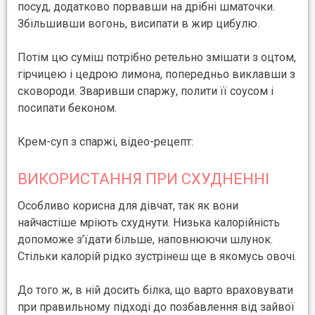
посуд, додатково порвавши на дрібні шматочки.
Збільшивши вогонь, висипати в жир цибулю.
Потім цю суміш потрібно ретельно змішати з оцтом,
гірчицею і цедрою лимона, попередньо виклавши з
сковороди. Зваривши спаржу, полити її соусом і
посипати беконом.
Крем-суп з спаржі, відео-рецепт:
ВИКОРИСТАННЯ ПРИ СХУДНЕННІ
Особливо корисна для дівчат, так як вони
найчастіше мріють схуднути. Низька калорійність
допоможе з’їдати більше, наповнюючи шлунок.
Стільки калорій рідко зустрінеш ще в якомусь овочі.
До того ж, в ній досить білка, що варто враховувати
при правильному підході до позбавлення від зайвої