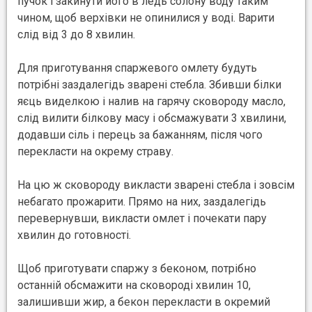
пучок і закинути його в ледь солону воду таким
чином, щоб верхівки не опинилися у воді. Варити
слід від 3 до 8 хвилин.
Для приготування спаржевого омлету будуть
потрібні заздалегідь зварені стебла. Збивши білки
яєць виделкою і налив на гарячу сковороду масло,
слід вилити білкову масу і обсмажувати 3 хвилини,
додавши сіль і перець за бажанням, після чого
перекласти на окрему страву.
На цю ж сковороду викласти зварені стебла і зовсім
небагато прожарити. Прямо на них, заздалегідь
перевернувши, викласти омлет і почекати пару
хвилин до готовності.
Щоб приготувати спаржу з беконом, потрібно
останній обсмажити на сковороді хвилин 10,
залишивши жир, а бекон перекласти в окремий