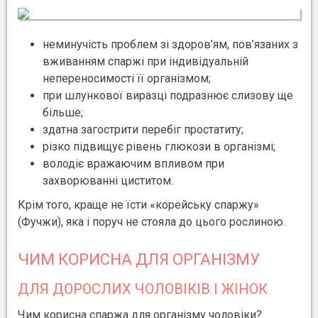
неминучість проблем зі здоров’ям, пов’язаних з
вживанням спаржі при індивідуальній
непереносимості її організмом;
при шлункової виразці подразнює слизову ще
більше;
здатна загострити перебіг простатиту;
різко підвищує рівень глюкози в організмі;
володіє вражаючим впливом при
захворюванні циститом.
Крім того, краще не їсти «корейську спаржу»
(Фучжи), яка і поруч не стояла до цього рослиною.
ЧИМ КОРИСНА ДЛЯ ОРГАНІЗМУ
ДЛЯ ДОРОСЛИХ ЧОЛОВІКІВ І ЖІНОК
Чим корисна спаржа для організму чоловіки?