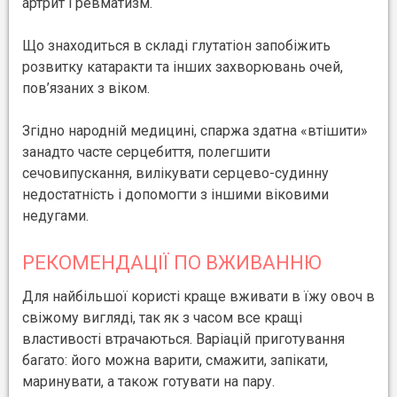
артрит і ревматизм.
Що знаходиться в складі глутатіон запобіжить
розвитку катаракти та інших захворювань очей,
пов’язаних з віком.
Згідно народній медицині, спаржа здатна «втішити»
занадто часте серцебиття, полегшити
сечовипускання, вилікувати серцево-судинну
недостатність і допомогти з іншими віковими
недугами.
РЕКОМЕНДАЦІЇ ПО ВЖИВАННЮ
Для найбільшої користі краще вживати в їжу овоч в
свіжому вигляді, так як з часом все кращі
властивості втрачаються. Варіацій приготування
багато: його можна варити, смажити, запікати,
маринувати, а також готувати на пару.