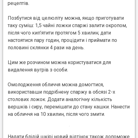
рецептів.
Позбутися від целюліту можна, якщо приготувати
таку суміш: 1,5 чайні ложки спаржі залити окропом,
після чого кип’ятити протягом 5 хвилин; дати
настоятися пару годин, процідити і приймати по
половині склянки 4 рази на день.
Цим же розчином можна користуватися для
видалення вугрів з особи.
Омолодження обличчя можна домогтися,
використавши подрібнену спаржу в обсязі 2-х
столових ложок. Додати аналогічну кількість
вершків і сиру, перемішати до стану кашки. Нанести
на обличчя на 10 хвилин, після чого змити.
Надати блідій шкірі новий відтінок також допоможе