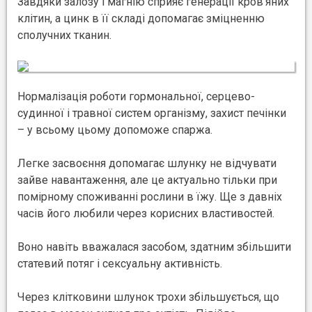
Завдяки залозу і магнію сприяє генерації кров’яних
клітин, а цинк в її складі допомагає зміцненню
сполучних тканин.
Нормалізація роботи гормональної, серцево-
судинної і травної систем організму, захист печінки
– у всьому цьому допоможе спаржа.
Легке засвоєння допомагає шлунку не відчувати
зайве навантаження, але це актуально тільки при
помірному споживанні рослини в їжу. Ще з давніх
часів його любили через корисних властивостей.
Воно навіть вважалася засобом, здатним збільшити
статевий потяг і сексуальну активність.
Через клітковини шлунок трохи збільшується, що