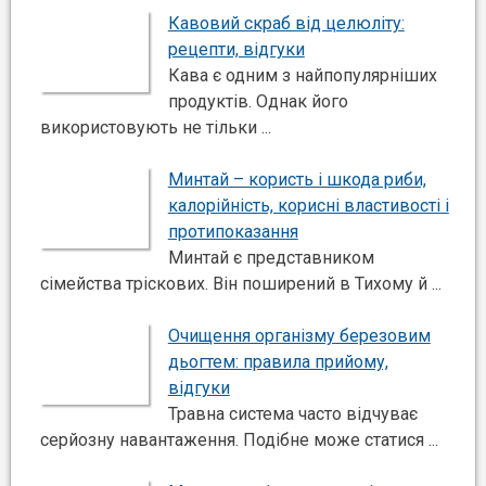
Кавовий скраб від целюліту:
рецепти, відгуки
Кава є одним з найпопулярніших
продуктів. Однак його
використовують не тільки ...
Минтай – користь і шкода риби,
калорійність, корисні властивості і
протипоказання
Минтай є представником
сімейства тріскових. Він поширений в Тихому й ...
Очищення організму березовим
дьогтем: правила прийому,
відгуки
Травна система часто відчуває
серйозну навантаження. Подібне може статися ...