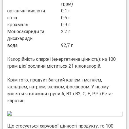
грам)
органічні кислоти
0,1 г
зола
0,6 г
крохмаль
0,9 г
Моносахариди та
2,2 г
дисахариди
вода
92,7 г
Калорійність спаржі (енергетична цінність): на 100
грам цієї рослини міститься 21 кілокалорій.
Крім того, продукт багатий калієм і магнієм,
кальцієм, натрієм, залізом, фосфором. У ньому
містяться вітаміни групи A, B1 і B2, C, E, PP і бета-
каротин.
Що стосується харчової цінності продукту, то 100