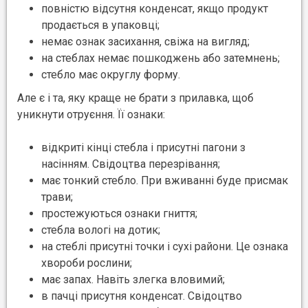
повністю відсутня конденсат, якщо продукт
продається в упаковці;
немає ознак засихання, свіжа на вигляд;
на стеблах немає пошкоджень або затемнень;
стебло має округлу форму.
Але є і та, яку краще не брати з прилавка, щоб
уникнути отруєння. Її ознаки:
відкриті кінці стебла і присутні пагони з
насінням. Свідоцтва перезрівання;
має тонкий стебло. При вживанні буде присмак
трави;
простежуються ознаки гниття;
стебла вологі на дотик;
на стеблі присутні точки і сухі райони. Це ознака
хвороби рослини;
має запах. Навіть злегка вловимий;
в пачці присутня конденсат. Свідоцтво