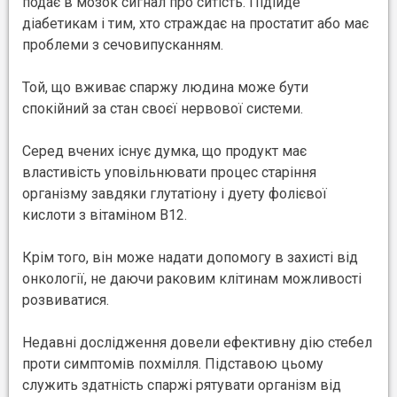
подає в мозок сигнал про ситість. Підійде
діабетикам і тим, хто страждає на простатит або має
проблеми з сечовипусканням.
Той, що вживає спаржу людина може бути
спокійний за стан своєї нервової системи.
Серед вчених існує думка, що продукт має
властивість уповільнювати процес старіння
організму завдяки глутатіону і дуету фолієвої
кислоти з вітаміном B12.
Крім того, він може надати допомогу в захисті від
онкології, не даючи раковим клітинам можливості
розвиватися.
Недавні дослідження довели ефективну дію стебел
проти симптомів похмілля. Підставою цьому
служить здатність спаржі рятувати організм від