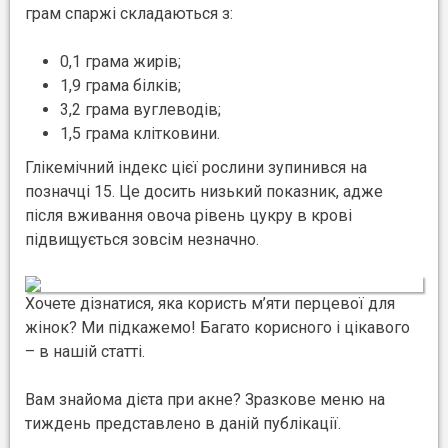
грам спаржі складаються з:
0,1 грама жирів;
1,9 грама білків;
3,2 грама вуглеводів;
1,5 грама клітковини.
Глікемічний індекс цієї рослини зупинився на
позначці 15. Це досить низький показник, адже
після вживання овоча рівень цукру в крові
підвищується зовсім незначно.
Хочете дізнатися, яка користь м’яти перцевої для
жінок? Ми підкажемо! Багато корисного і цікавого
– в нашій статті.
Вам знайома дієта при акне? Зразкове меню на
тиждень представлено в даній публікації.