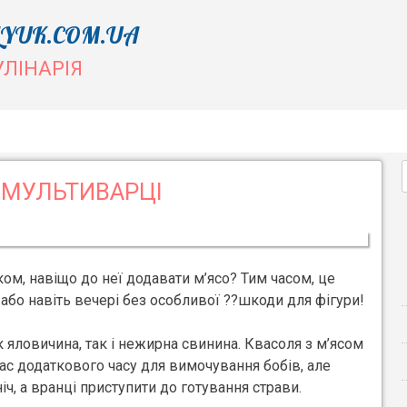
YUK.COM.UA
УЛІНАРІЯ
 МУЛЬТИВАРЦІ
лком, навіщо до неї додавати м’ясо? Тим часом, це
 або навіть вечері без особливої ??шкоди для фігури!
к яловичина, так і нежирна свинина. Квасоля з м’ясом
ас додаткового часу для вимочування бобів, але
ч, а вранці приступити до готування страви.