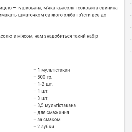
ицею – тушкована, м’яка квасоля і соковита свинина
вимакать шматочком свіжого хліба і з’їсти все до
олю з м’ясом, нам знадобиться такий набір
– 1 мультістакан
– 500 гр.
– 1-2 шт.
– 1 шт.
– 3 шт.
– 3,5 мультістакана
– для смаження
– за смаком
– 2 зубки