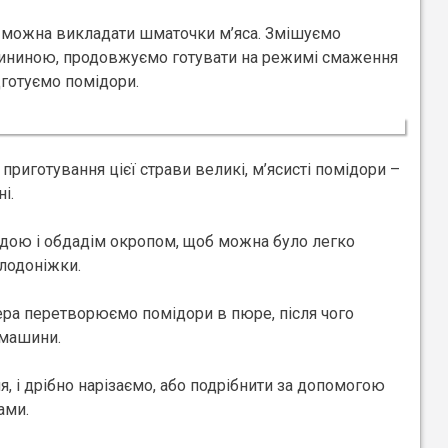
і можна викладати шматочки м’яса. Змішуємо
вининою, продовжуємо готувати на режимі смаження
дготуємо помідори.
риготування цієї страви великі, м’ясисті помідори –
і.
дою і обдадім окропом, щоб можна було легко
плодоніжки.
ера перетворюємо помідори в пюре, після чого
 машини.
, і дрібно нарізаємо, або подрібнити за допомогою
ами.