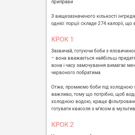
приправи
З вищезазначеного кількості інгреді
однієї порції складе 274 калорії, що
КРОК 1
Зазвичай, готуючи боби з яловичин
– вона вважається найбільш придатн
вона і часу замочування вимагає мен
червоного побратима.
Отже, промиємо боби під холодною 
важливо, тому що потрібно, щоб вода
холодною водою, краще фільтрованої
готувати квасоля з м’ясом в мультив
КРОК 2