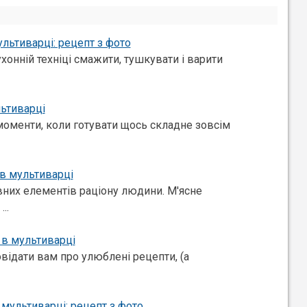
льтиварці: рецепт з фото
хонній техніці смажити, тушкувати і варити
ьтиварці
 моменти, коли готувати щось складне зовсім
в мультиварці
овних елементів раціону людини. М'ясне
..
а в мультиварці
відати вам про улюблені рецепти, (а
 мультиварці: рецепт з фото