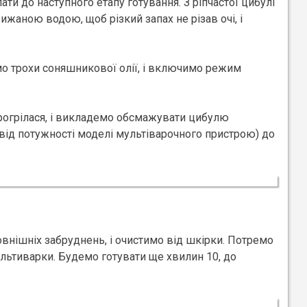
ти до наступного етапу готування. З ріпчастої цибулі
ижаною водою, щоб різкий запах не різав очі, і
мо трохи соняшникової олії, і включимо режим
рогрілася, і викладемо обсмажувати цибулю
 від потужності моделі мультіварочного пристрою) до
внішніх забруднень, і очистимо від шкірки. Потремо
мультиварки. Будемо готувати ще хвилин 10, до