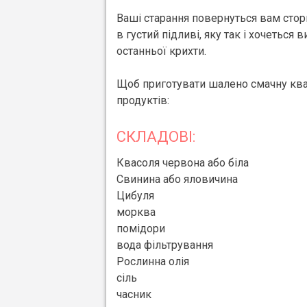
Ваші старання повернуться вам стор
в густий підливі, яку так і хочеться 
останньої крихти.
Щоб приготувати шалено смачну квас
продуктів:
СКЛАДОВІ:
Квасоля червона або біла
Свинина або яловичина
Цибуля
морква
помідори
вода фільтрування
Рослинна олія
сіль
часник