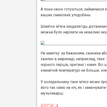
А поки овочі готуються, займемося 
ваших смакових уподобань.
Шматок м’яса заздалегідь дістанемо
можна було нарізати на невеликі ак
На замітку: за бажанням, свинина а
хвилин в маринаді, наприклад, таке:
чорного перців, орегано і кмин. Всі
кімнатній температурі не більше, ніж
У холодильнику таке м’ясо може про
його так само на ніч, як і замочуват
мультиварці.
КРОК 4