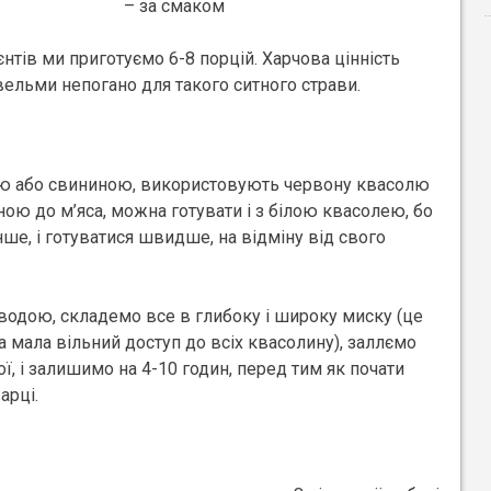
– за смаком
єнтів ми приготуємо 6-8 порцій. Харчова цінність
 вельми непогано для такого ситного страви.
ою або свининою, використовують червону квасолю
ою до м’яса, можна готувати і з білою квасолею, бо
ше, і готуватися швидше, на відміну від свого
водою, складемо все в глибоку і широку миску (це
 мала вільний доступ до всіх квасолину), заллємо
, і залишимо на 4-10 годин, перед тим як почати
арці.