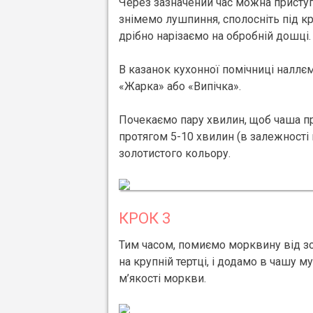
Через зазначений час можна приступа
знімемо лушпиння, сполосніть під кр
дрібно нарізаємо на обробній дошці.
В казанок кухонної помічниці наллє
«Жарка» або «Випічка».
Почекаємо пару хвилин, щоб чаша п
протягом 5-10 хвилин (в залежності
золотистого кольору.
КРОК 3
Тим часом, помиємо морквину від зо
на крупній тертці, і додамо в чашу 
м’якості моркви.