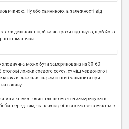
яловичиною. Ну або свининою, в залежності від
 з холодильника, щоб воно трохи підтануло, щоб його
уратні шматочки.
бо яловичина може бути замаринована на 30-60
 3 столові ложки соєвого соусу, суміш червоного і
 шматочки ретельно перемішати і залишити при
 на годину.
стояти кілька годин, так що можна замаринувати
и боби, перед тим, як почати робити квасоля з м’ясом в