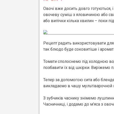
Овочі вже досить довго готуються, 
овочеву суміш з яловичиною або с
або випічки кілька хвилин – поки пі
Рецепт радить використовувати для п
так блюдо буде соковитіше і ароматн
Томати сполоснемо під холодною во
позбавити їх від шкірки. Виріжемо 
Тепер за допомогою сита або бленд
викладаємо в чашу мультіварочной
З зубчиків часнику знімемо лушпиння
Часничниці, і додамо до м’яса з овоч