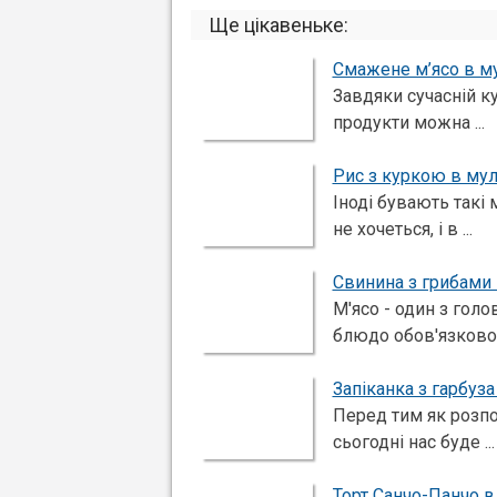
Ще цікавеньке:
Смажене м’ясо в му
Завдяки сучасній ку
продукти можна ...
Рис з куркою в мул
Іноді бувають такі
не хочеться, і в ...
Свинина з грибами 
М'ясо - один з гол
блюдо обов'язково .
Запіканка з гарбуз
Перед тим як розпо
сьогодні нас буде ...
Торт Санчо-Панчо в