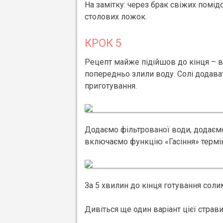
На замітку: через брак свіжих помідо
столових ложок.
КРОК 5
Рецепт майже підійшов до кінця – в
попередньо злили воду. Солі додават
приготування.
Додаємо фільтрованої води, додаємо 
включаємо функцію «Гасіння» термін
За 5 хвилин до кінця готування солим
Дивіться ще один варіант цієї страви