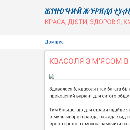
Skip
ЖІНОЧИЙ ЖУРНАЛ LYAL
to
КРАСА, ДІЄТИ, ЗДОРОВ'Я, К
content
Домівка
КВАСОЛЯ З М’ЯСОМ В
Здавалося б, квасоля і так багата бі
прекрасний варіант для ситого обіду
Тим більше, що для страви підійде я
в мультиварці правда, зажадає від н
врешті-решт, їх можна замочити на ні