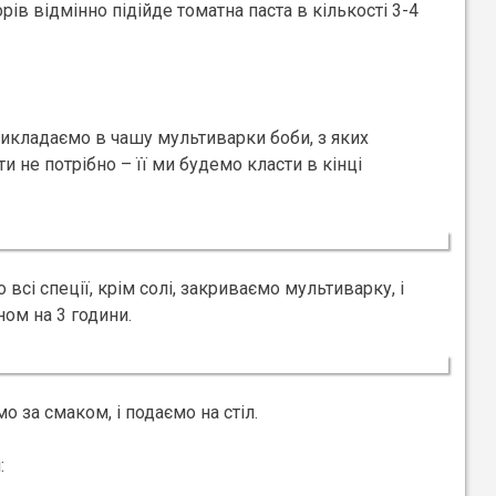
рів відмінно підійде томатна паста в кількості 3-4
икладаємо в чашу мультиварки боби, з яких
и не потрібно – її ми будемо класти в кінці
всі спеції, крім солі, закриваємо мультиварку, і
ом на 3 години.
о за смаком, і подаємо на стіл.
: