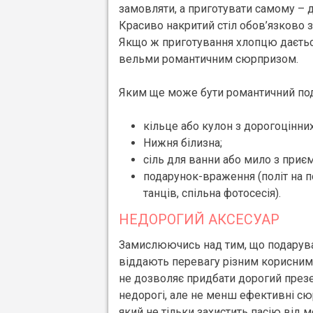
замовляти, а приготувати самому – д
Красиво накритий стіл обов’язково 
Якщо ж приготування хлопцю дається
вельми романтичним сюрпризом.
Яким ще може бути романтичний под
кільце або кулон з дорогоцінних
Нижня білизна;
сіль для ванни або мило з приє
подарунок-враження (політ на по
танців, спільна фотосесія).
НЕДОРОГИЙ АКСЕСУАР
Замислюючись над тим, що подарувати
віддають перевагу різним корисним
не дозволяє придбати дорогий презе
недорогі, але не менш ефективні с
який не тільки захистить пасію від 