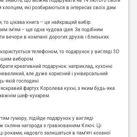
 не знають, що можна подарувати на 14 лютого своїй
 хлопцям, які розбираються в інтересах своїх дам:
, то цікава книга – це найкращий вибір.
им ім’ям – ще одна чудова ідея. За подібним
и вечори в компанії дорогих друзів і близьких
 користується телефоном, то подарунок у вигляді 3D
рошим вибором.
брати креативний подарунок: наприклад, кухонні
 невеликий, але дуже корисний і універсальний
ь-якій господині.
яскравий фартух Королева кухні, з яким будь-яка
равжнім шеф-кухарем.
ттям гумору, підійде подарунок у вигляді
о ж скляна нагорода з гравіюванням Ключ. Ці
ці роками, надовго залишаться в пам’яті коханої