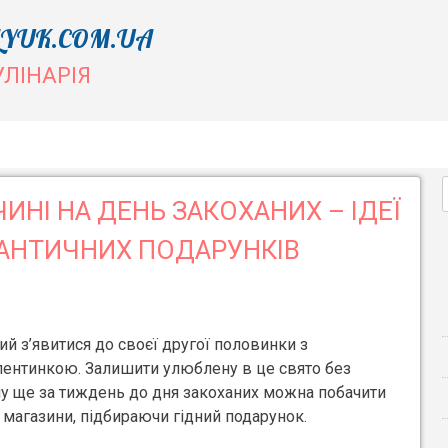
YUK.COM.UA
УЛІНАРІЯ
ИНІ НА ДЕНЬ ЗАКОХАНИХ – ІДЕЇ
МАНТИЧНИХ ПОДАРУНКІВ
й з’явитися до своєї другої половинки з
лентинкою. Залишити улюблену в це свято без
му ще за тиждень до дня закоханих можна побачити
 магазини, підбираючи гідний подарунок.