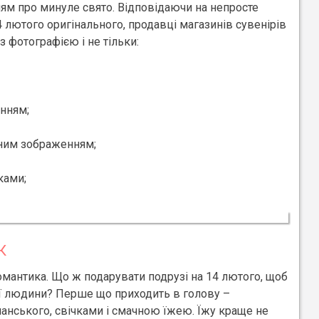
ням про минуле свято. Відповідаючи на непросте
4 лютого оригінального, продавці магазинів сувенірів
з фотографією і не тільки:
нням;
вним зображенням;
ками;
К
омантика. Що ж подарувати подрузі на 14 лютого, щоб
ої людини? Перше що приходить в голову –
нського, свічками і смачною їжею. Їжу краще не