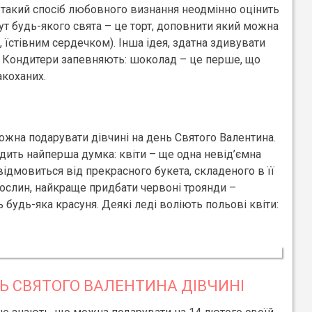
 такий спосіб любовного визнання неодмінно оцінить
ут будь-якого свята – це торт, доповнити який можна
їстівним сердечком). Інша ідея, здатна здивувати
. Кондитери запевняють: шоколад – це перше, що
акоханих.
жна подарувати дівчині на день Святого Валентина.
одить найперша думка: квіти – ще одна невід’ємна
відмовиться від прекрасного букета, складеного в її
рослин, найкраще придбати червоні троянди –
 будь-яка красуня. Деякі леді воліють польові квіти:
Ь СВЯТОГО ВАЛЕНТИНА ДІВЧИНІ