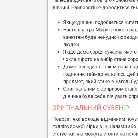
Напередодні свята багато чоловіків
дівчині. Найпростіше доводиться тим
Якщо дівчині подобається читати
Настільна гра Мафія Люкс з ваш
заняттям буде ненудно проводит
людей.
Якщо дама серця сучасна, часто
чохла з фото на вибір стане хо
Домогосподарці теж можна піді
годинник-таймер на кліпсі. Цей
предмет, який стане в нагоді буд
Оригінальним сюрпризом стане 
дівчина буде себе почувати сп
ОРИГІНАЛЬНИЙ СУВЕНІР
Подрузі, яка володіє відмінним почу
голлівудської зірки з ініціалами аб
статуетки, які можуть стояти на поли