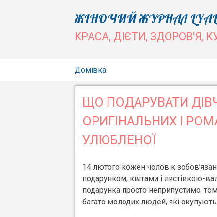
Skip
ЖІНОЧИЙ ЖУРНАЛ LYAL
to
КРАСА, ДІЄТИ, ЗДОРОВ'Я, К
content
Домівка
ЩО ПОДАРУВАТИ ДІВЧ
ОРИГІНАЛЬНИХ І РО
УЛЮБЛЕНОЇ
14 лютого кожен чоловік зобов’язани
подарунком, квітами і листівкою-ва
подарунка просто неприпустимо, то
багато молодих людей, які окупують