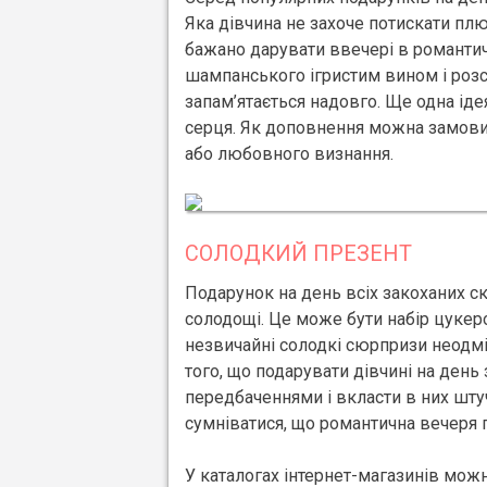
Яка дівчина не захоче потискати п
бажано дарувати ввечері в романтич
шампанського ігристим вином і розс
запам’ятається надовго. Ще одна іде
серця. Як доповнення можна замови
або любовного визнання.
СОЛОДКИЙ ПРЕЗЕНТ
Подарунок на день всіх закоханих ск
солодощі. Це може бути набір цукер
незвичайні солодкі сюрпризи неодмі
того, що подарувати дівчині на день
передбаченнями і вкласти в них шту
сумніватися, що романтична вечеря п
У каталогах інтернет-магазинів можн