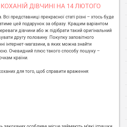
КОХАНІЙ ДІВЧИНІ НА 14 ЛЮТОГО
Всі представниці прекрасної статі різні – хтось буде
жатиме цей подарунок за образу. Кращим варіантом
ереваги дівчини або ж підібрати такий оригінальний
увати другу половину. Покупку заповітного
і інтернет-магазини, в яких можна знайти
ною. Очевидний плюс такого способу пошуку –
очкам країни.
коханих для того, щоб справити враження:
ь закоханих особливе місце займають м’які іграшки.