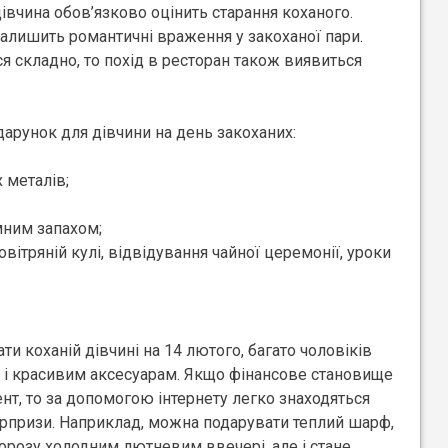
івчина обов’язково оцінить старання коханого.
залишить романтичні враження у закоханої пари.
 складно, то похід в ресторан також виявиться
арунок для дівчини на день закоханих:
 металів;
мним запахом;
вітряній кулі, відвідування чайної церемонії, уроки
 коханій дівчині на 14 лютого, багато чоловіків
 і красивим аксесуарам. Якщо фінансове становище
нт, то за допомогою інтернету легко знаходяться
юрпризи. Наприклад, можна подарувати теплий шарф,
морозу холодним лютневим ввечері, але і стане