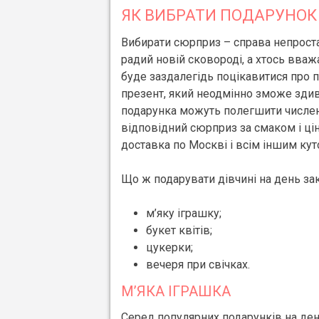
ЯК ВИБРАТИ ПОДАРУНОК 
Вибирати сюрприз – справа непроста. 
радий новій сковороді, а хтось вва
буде заздалегідь поцікавитися про п
презент, який неодмінно зможе здив
подарунка можуть полегшити численн
відповідний сюрприз за смаком і ці
доставка по Москві і всім іншим кут
Що ж подарувати дівчині на день за
м’яку іграшку;
букет квітів;
цукерки;
вечеря при свічках.
М’ЯКА ІГРАШКА
Серед популярних подарунків на ден