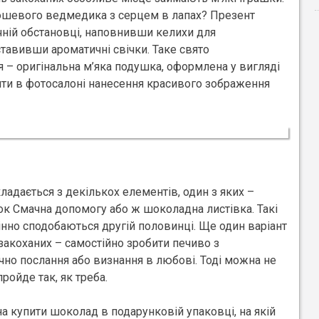
люшевого ведмедика з серцем в лапах? Презент
ній обстановці, наповнивши келихи для
тавивши ароматичні свічки. Таке свято
я – оригінальна м’яка подушка, оформлена у вигляді
ти в фотосалоні нанесення красивого зображення
ладається з декількох елементів, один з яких –
ок Смачна допомогу або ж шоколадна листівка. Такі
нно сподобаються другій половинці. Ще один варіант
 закоханих – самостійно зробити печиво з
чно послання або визнання в любові. Тоді можна не
ройде так, як треба.
а купити шоколад в подарунковій упаковці, на якій