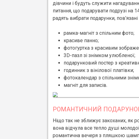
дівчини і будуть служити нагадуван
питання, що подарувати подрузі на 1
радять вибрати подарунки, пов’язані 
рамка-магніт з спільним фото;
красиве панно;
фотогуртка з красивим зображе
3D-пазл зі знімком улюбленої;
подарунковий постер з креати
годинник з вінілової платівки;
фотокалендар з спільними знім
магніт для записів.
РОМАНТИЧНИЙ ПОДАРУНО
Ніщо так не зближує закоханих, як р
вона відчула все тепло душі молод
романтична вечеря з пляшкою шампа