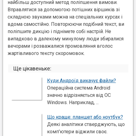
найбільш доступний метод поліпшення вимови.
Вправлятися за допомогою потішних віршиків зі
складною звуками можна на спеціальних курсах і
вдома самостійно. Повторюючи подібний текст, ви
поліпшите дикцію і піднімете собі настрій. Не
випадково в далекому минулому люди збиралися
вечорами і розважалися промовляння вголос
жартівливого тексту скоромовок.
Ще цікавеньке:
Куди Андроїд викачує файли?
Операційна система Android
значно відрізняється від ОС
Windows. Наприклад, ...
Що краще: планшет або ноутбук?
Деякі аналітики стверджують, що
комп'ютери віджили своє.