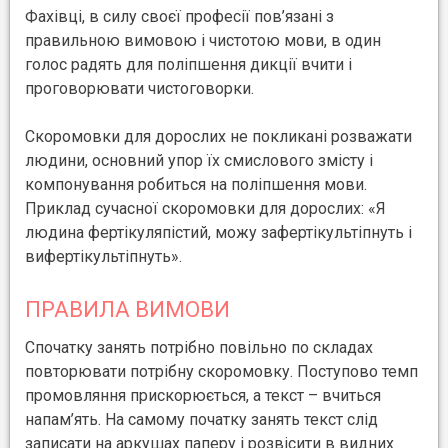
Фахівці, в силу своєї професії пов’язані з
правильною вимовою і чистотою мови, в один
голос радять для поліпшення дикції вчити і
проговорювати чистоговорки.
Скоромовки для дорослих не покликані розважати
людини, основний упор їх смислового змісту і
компонування робиться на поліпшення мови.
Приклад сучасної скоромовки для дорослих: «Я
людина фертікуляпістий, можу зафертікультіпнуть і
вифертікультіпнуть».
ПРАВИЛА ВИМОВИ
Спочатку занять потрібно повільно по складах
повторювати потрібну скоромовку. Поступово темп
промовляння прискорюється, а текст – вчиться
напам’ять. На самому початку занять текст слід
записати на аркушах паперу і розвісити в видних