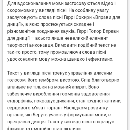
Для вдосконалення мови застосовуються відео і
скоромовки у вигляді пісні. На особливу увагу
заслуговують слова пісні Гаррі Сокири «Вправи для
дикції», в яких простежується складне і
різноманітне поєднання звуків. Гаррі Топор Вправи
для дикції – всього лише невеликий елемент
творчості виконавця. Вимовити подібний текст не
так-то просто, тому промовляючи слова пісні
удосконалити мову можна швидко і ефективно.
Текст у вигляді пісні тренує управління власним
голосом, його тембром, висотою. Спів благотворно
впливає не тільки на мовний апарат. Воно
забезпечує вироблення гормонів задоволення
ендорфінів, покращує дихання, стан грудної клітини,
серцевого м’яза і гортані. Наслідком розвитку
органів, які беруть участь у формуванні мови, є
прекрасна дикція. Текст у вигляді пісні покращує
фізичне та емоційно стан людини.