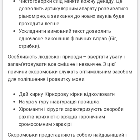
Чистоговорки слід міняти кожну декаду. Це
дозволить артикулярним апарату розвиватися
рівномірно, а звикання до нових звуків буде
проходити легше.
Ускладнити вимовний текст дозволить
одночасне виконання фізичних вправ (біг,
стрибки).
Особливість людської природи – звертати увагу і
запам’ятовувати все смішне і незвичне. З цієї
причини скоромовки служать оптимальним засобом
для поліпшення і розвитку мови.
Дай кирку Кіркорову кірки відколювати.
На ура у гуру інавгурація пройшла.
Хіроманти і хірурги характеризують хвороби
рахітів крихкістю хрящів і хронічним
хромосомним харакірі.
Скоромовки представляють собою найдавніший і