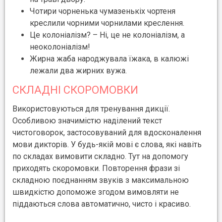
Чотири чорненька чумазенькіх чортеня
креслили чорними чорнилами креслення.
Це колоніалізм? – Ні, це не колоніалізм, а
неоколоніалізм!
Жирна жаба народжувала їжака, в калюжі
лежали два жирних вужа.
СКЛАДНІ СКОРОМОВКИ
Використовуються для тренування дикції.
Особливою значимістю наділений текст
чистоговорок, застосовуваний для вдосконалення
мови дикторів. У будь-якій мові є слова, які навіть
по складах вимовити складно. Тут на допомогу
приходять скоромовки. Повторення фрази зі
складною поєднанням звуків з максимальною
швидкістю допоможе згодом вимовляти не
піддаються слова автоматично, чисто і красиво.