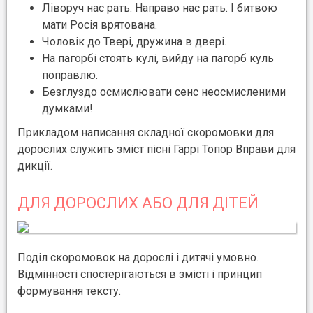
Ліворуч нас рать. Направо нас рать. І битвою
мати Росія врятована.
Чоловік до Твері, дружина в двері.
На пагорбі стоять кулі, вийду на пагорб куль
поправлю.
Безглуздо осмислювати сенс неосмисленими
думками!
Прикладом написання складної скоромовки для
дорослих служить зміст пісні Гаррі Топор Вправи для
дикції.
ДЛЯ ДОРОСЛИХ АБО ДЛЯ ДІТЕЙ
Поділ скоромовок на дорослі і дитячі умовно.
Відмінності спостерігаються в змісті і принцип
формування тексту.