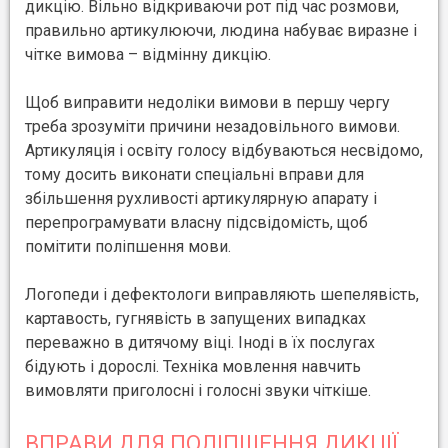
дикцію. Вільно відкриваючи рот під час розмови,
правильно артикулюючи, людина набуває виразне і
чітке вимова – відмінну дикцію.
Щоб виправити недоліки вимови в першу чергу
треба зрозуміти причини незадовільного вимови.
Артикуляція і освіту голосу відбуваються несвідомо,
тому досить виконати спеціальні вправи для
збільшення рухливості артикулярную апарату і
перепрограмувати власну підсвідомість, щоб
помітити поліпшення мови.
Логопеди і дефектологи виправляють шепелявість,
картавость, гугнявість в запущених випадках
переважно в дитячому віці. Іноді в їх послугах
бідують і дорослі. Техніка мовлення навчить
вимовляти приголосні і голосні звуки чіткіше.
ВПРАВИ ДЛЯ ПОЛІПШЕННЯ ДИКЦІЇ