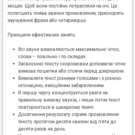
місцях. Щоб вони постійно потрапляли на очі. Це
полегшить поява звички промовляння, прискорить
заучування фрази або чотиривірші.
Принципи ефективних занять:
Всі звуки вимовляються максимально чітко,
слова – повільно і по складах.
Засвоєнню тексту скоромовки допомагає чітке
вимова пошепки або стоячи перед дзеркалом.
Вимовляти текст різними голосами і з різною
інтонацією, емоційним забарвленням.
В першу чергу концентрується увага на
правильну вимову звуків, і лише потім текст
повторюється в швидкому темпі.
Досягнення результату сприяє промовляння
тексту протягом десяти хвилин від п’яти до
десяти разів на день.