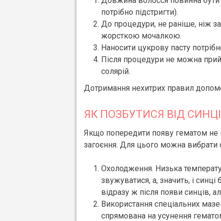
Довжина волосся повинна бути 
потрібно підстригти).
До процедури, не раніше, ніж за
жорсткою мочалкою.
Наносити цукрову пасту потрібно
Після процедури не можна прийм
солярій.
Дотримання нехитрих правил допомо
ЯК ПОЗБУТИСЯ ВІД СИНЦІ
Якщо попередити появу гематом не в
загоєння. Для цього можна вибрати 
Охолодження. Низька температу
звужуватися, а, значить, і синц
відразу ж після появи синців, а
Використання спеціальних мазей.
спрямована на усунення гемато