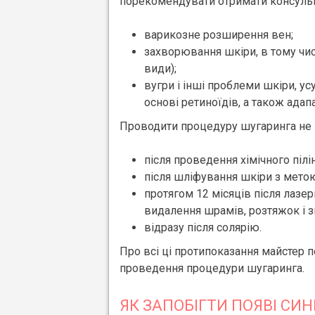
порекомендувати отримати консульта
варикозне розширення вен;
захворювання шкіри, в тому числ
види);
вугри і інші проблеми шкіри, у
основі ретиноїдів, а також адапа
Проводити процедуру шугаринга не
після проведення хімічного пілін
після шліфування шкіри з мето
протягом 12 місяців після лазе
видалення шрамів, розтяжок і 
відразу після солярію.
Про всі ці протипоказання майстер 
проведення процедури шугаринга.
ЯК ЗАПОБІГТИ ПОЯВІ СИН