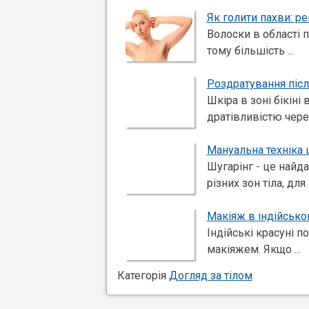
Як голити пахви: р
Волоски в області 
тому більшість ...
Роздратування після
Шкіра в зоні бікіні
дратівливістю через 
Мануальна техніка ш
Шугарінг - це найд
різних зон тіла, для .
Макіяж в індійсько
Індійські красуні п
макіяжем. Якщо ...
Категорія
Догляд за тілом