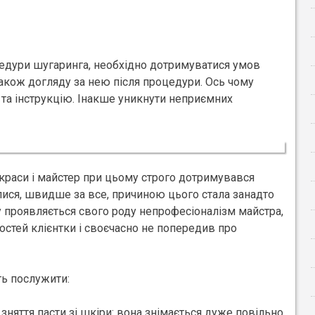
едури шугаринга, необхідно дотримуватися умов
також догляду за нею після процедури. Ось чому
та інструкцію. Інакше уникнути неприємних
 краси і майстер при цьому строго дотримувався
илися, швидше за все, причиною цього стала занадто
у проявляється свого роду непрофесіоналізм майстра,
остей клієнтки і своєчасно не попередив про
ь послужити:
зняття пасти зі шкіри: вона знімається дуже повільно