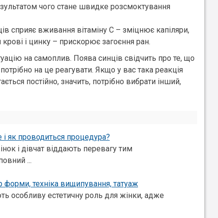
результатом чого стане швидке розсмоктування
ців сприяє вживання вітаміну С – зміцнює капіляри,
 крові і цинку – прискорює загоєння ран.
туацію на самоплив. Поява синців свідчить про те, що
 потрібно на це реагувати. Якщо у вас така реакція
ається постійно, значить, потрібно вибрати інший,
е і як проводиться процедура?
інок і дівчат віддають перевагу тим
овний ...
ір форми, техніка вищипування, татуаж
ть особливу естетичну роль для жінки, адже