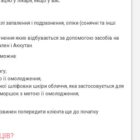
цію у лікаря, якщо у вас:
і запалення і подразнення, опіки (сонячні та інші
сунення яких відбувається за допомогою засобів на
лен і Аккутан.
 можна:
гу;
ю її омолодження;
рної шліфовки шкіри обличчя, яка застосовується для
зморшок з метою її омолодження;
повинен попередити клієнта ще до початку
ЦІВ?