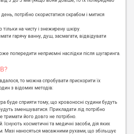
від 3 до 5 мм (якщо вони довше, то їх попередньо
 день, потрібно скористатися скрабом і митися
 тільки на чисту і знежирену шкіру.
ати гарячу ванну, душ, засмагати, відвідувати
же попередити неприємні наслідки після шугаринга.
В?
далося, то можна спробувати прискорити їх
один з відомих методів:
ра буде сприяти тому, що кровоносні судини будуть
і будуть зменшуватися. Прикладати лід потрібно
ле тримати його довго не потрібно.
 Існують косметичні та медичні засоби, дія яких
м. Мазі наносяться масажними рухами, що збільшує