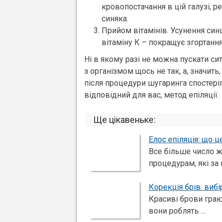
кровопостачання в цій галузі, 
синяка.
Прийом вітамінів. Усунення син
вітаміну К – покращує згортання
Ні в якому разі не можна пускати си
з організмом щось не так, а, значить,
після процедури шугаринга спостеріг
відповідний для вас, метод епіляції.
Ще цікавеньке:
Елос епіляція: що ц
Все більше число ж
процедурам, які за п
Корекція брів: виб
Красиві брови граю
вони роблять ...