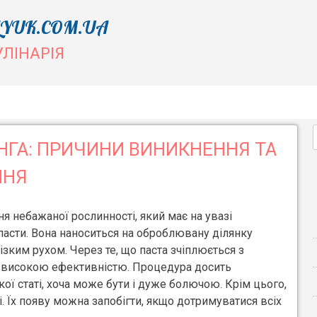
YUK.COM.UA
УЛІНАРІЯ
НГА: ПРИЧИНИ ВИНИКНЕННЯ ТА
ННЯ
ня небажаної рослинності, який має на увазі
пасти. Вона наноситься на оброблювану ділянку
різким рухом. Через те, що паста зчіплюється з
 високою ефективністю. Процедура досить
ї статі, хоча може бути і дуже болючою. Крім цього,
і. Їх появу можна запобігти, якщо дотримуватися всіх