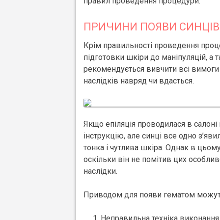
правил проведення процедури.
ПРИЧИНИ ПОЯВИ СИНЦІВ
Крім правильності проведення проц
підготовки шкіри до маніпуляцій, а 
рекомендується вивчити всі вимоги 
наслідків навряд чи вдасться.
Якщо епіляція проводилася в салоні
інструкцію, але синці все одно з’яв
тонка і чутлива шкіра. Однак в цьом
оскільки він не помітив цих особлив
наслідки.
Приводом для появи гематом можут
Неправильна техніка виконання 