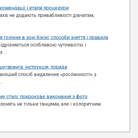
екомендації і етапи процедури
пахв не додають привабливості дівчатам,
 гоління в зоні бікіні: способи зняття і правила
 відрізняється особливою чутливістю і
...
угаринга: інструкція, поради
авніший спосіб видалення «рослинності» з
..
му стилі: покрокове виконання з фото
олонять не тільки танцями, але і колоритним