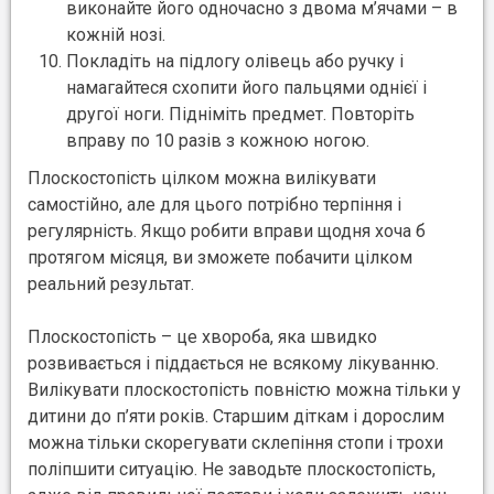
виконайте його одночасно з двома м’ячами – в
кожній нозі.
Покладіть на підлогу олівець або ручку і
намагайтеся схопити його пальцями однієї і
другої ноги. Підніміть предмет. Повторіть
вправу по 10 разів з кожною ногою.
Плоскостопість цілком можна вилікувати
самостійно, але для цього потрібно терпіння і
регулярність. Якщо робити вправи щодня хоча б
протягом місяця, ви зможете побачити цілком
реальний результат.
Плоскостопість – це хвороба, яка швидко
розвивається і піддається не всякому лікуванню.
Вилікувати плоскостопість повністю можна тільки у
дитини до п’яти років. Старшим діткам і дорослим
можна тільки скорегувати склепіння стопи і трохи
поліпшити ситуацію. Не заводьте плоскостопість,