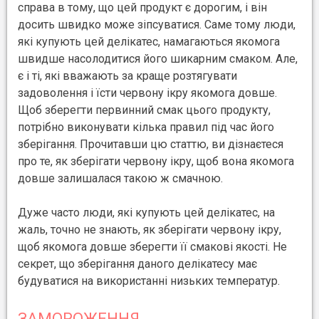
справа в тому, що цей продукт є дорогим, і він
досить швидко може зіпсуватися. Саме тому люди,
які купують цей делікатес, намагаються якомога
швидше насолодитися його шикарним смаком. Але,
є і ті, які вважають за краще розтягувати
задоволення і їсти червону ікру якомога довше.
Щоб зберегти первинний смак цього продукту,
потрібно виконувати кілька правил під час його
зберігання. Прочитавши цю статтю, ви дізнаєтеся
про те, як зберігати червону ікру, щоб вона якомога
довше залишалася такою ж смачною.
Дуже часто люди, які купують цей делікатес, на
жаль, точно не знають, як зберігати червону ікру,
щоб якомога довше зберегти її смакові якості. Не
секрет, що зберігання даного делікатесу має
будуватися на використанні низьких температур.
ЗАМОРОЖЕННЯ