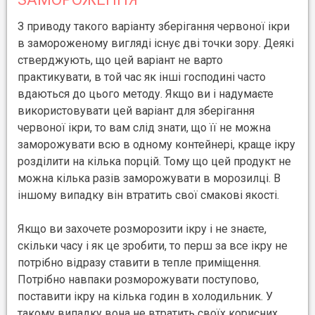
З приводу такого варіанту зберігання червоної ікри
в замороженому вигляді існує дві точки зору. Деякі
стверджують, що цей варіант не варто
практикувати, в той час як інші господині часто
вдаються до цього методу. Якщо ви і надумаєте
використовувати цей варіант для зберігання
червоної ікри, то вам слід знати, що її не можна
заморожувати всю в одному контейнері, краще ікру
розділити на кілька порцій. Тому що цей продукт не
можна кілька разів заморожувати в морозилці. В
іншому випадку він втратить свої смакові якості.
Якщо ви захочете розморозити ікру і не знаєте,
скільки часу і як це зробити, то перш за все ікру не
потрібно відразу ставити в тепле приміщення.
Потрібно навпаки розморожувати поступово,
поставити ікру на кілька годин в холодильник. У
такому випадку вона не втратить своїх корисних