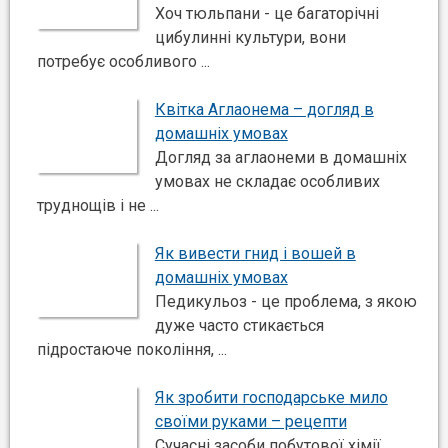
Хоч тюльпани - це багаторічні
цибулинні культури, вони
потребує особливого ...
Квітка Аглаонема – догляд в
домашніх умовах
Догляд за аглаонеми в домашніх
умовах не складає особливих
труднощів і не ...
Як вивести гнид і вошей в
домашніх умовах
Педикульоз - це проблема, з якою
дуже часто стикається
підростаюче покоління, ...
Як зробити господарське мило
своїми руками – рецепти
Сучасні засоби побутової хімії