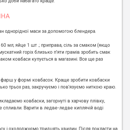
ько доби набагато краще.
ЧНА
тан однорідної маси за допомогою блендера.
 мл; яйце 1 шт .; приправа, сіль за смаком (якщо
ускатний горіх близько п’яти грамів зробить смак
аком ковбаси купується в магазині. Все ще раз
в фарш у формі ковбасок. Краще зробити ковбаски
ько трьох раз, закручуємо і пов’язуємо ниткою краю.
икладаємо ковбаски, загорнуті в харчову плівку,
 спливли. Варити в ледве-ледве киплячій воді
у і охолоджуємо тридцять хвилин. Після покласти на