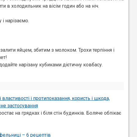
и в холодильник на вісім годин або на ніч.
 і нарізаємо.
 залити яйцем, збитим з молоком. Трохи терпіння і
ет!
додайте нарізану кубиками дієтичну ковбасу.
 властивості і протипоказання, користь і шкода,
не застосування
остає на грядках і біля стін будинків. Боляче обпікає
афельниці – 6 рецептів