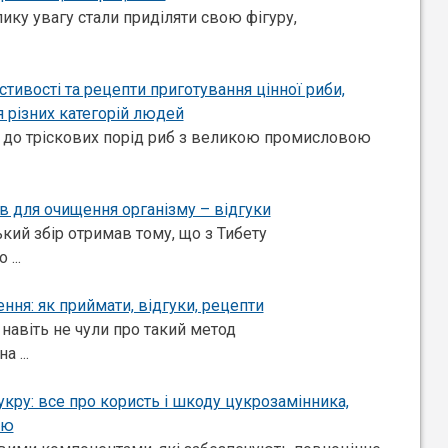
ику увагу стали приділяти свою фігуру,
стивості та рецепти приготування цінної риби,
я різних категорій людей
 до тріскових порід риб з великою промисловою
ав для очищення організму – відгуки
кий збір отримав тому, що з Тибету
...
ння: як приймати, відгуки, рецепти
 навіть не чули про такий метод
а ...
укру: все про користь і шкоду цукрозамінника,
ню