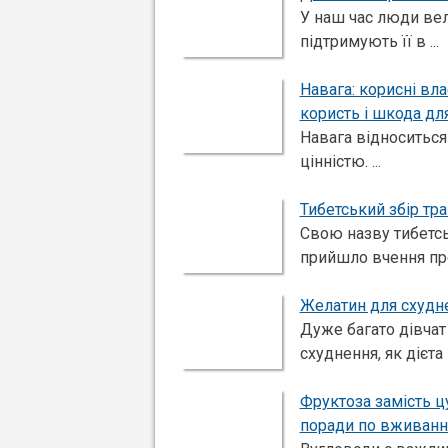
У наш час люди вел
підтримують її в ...
Навага: корисні вла
користь і шкода дл
Навага відноситься
цінністю. ...
Тибетський збір тр
Свою назву тибетсь
прийшло вчення про 
Желатин для схудне
Дуже багато дівчат
схуднення, як дієта н
Фруктоза замість ц
поради по вживан