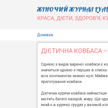
Skip
ЖІНОЧИЙ ЖУРНАЛ LYAL
to
КРАСА, ДІЄТИ, ЗДОРОВ'Я, К
content
Домівка
ДІЄТИЧНА КОВБАСА 
Однією з видів вареної ковбаси є ко
значиться однією з перших в списку
всіх континентах земної кулі. Майже
приготування ковбаси.
Дієтична куряча ковбаса найчастіше 
містить багато калорій, жиру. Ще од
який є в курячої грудях у великій кіл