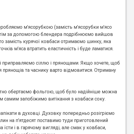
еробляємо м’ясорубкою (замість м’ясорубки м’ясо
потім за допомогою блендера подрібнюємо вийшов
о замість курячої ковбаси отримаємо шинку, яка
очків м’яса втратить еластичність і буде ламатися.
і приправляємо сіллю і прянощами. Якщо хочете, щоб
я прянощів та часнику варто відмовитися. Отриману
тно обертаємо фольгою, щоб було надійніше можна
им самим запобіжимо витікання з ковбаси соку.
запікати в духовці. Духовку попередньо розігріємо
илин на п’ятдесят поставимо туди приготовлений
їсти і в гарячому вигляді, але смак у ковбаси,