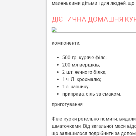
маленькими дітьми і для людей, що с
ДІЄТИЧНА ДОМАШНЯ КУ
компоненти:
500 гр. куряче філе;
200 мл вершків;
2 шт. яєчного білка;
1 ч. Л. крохмалю;
1 з. часнику;
приправа, сіль за смаком.
приготування:
Філе курки ретельно помити, видалит
шматочками. Від загальної маси відок
що залишилося подрібнити за допомо