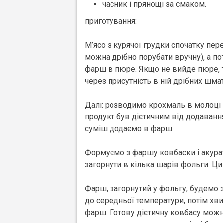
часник і прянощі за смаком.
приготування:
М’ясо з курячої грудки спочатку пер
можна дрібно порубати вручну), а 
фарш в пюре. Якщо не вийде пюре, т
через присутність в ній дрібних шмат
Далі: розводимо крохмаль в молоці 
продукт був дієтичним від додаванн
суміш додаємо в фарш.
Формуємо з фаршу ковбаски і акура
загорнути в кілька шарів фольги. Ц
Фарш, загорнутий у фольгу, будемо 
до середньої температури, потім хв
фарш. Готову дієтичну ковбасу можна 