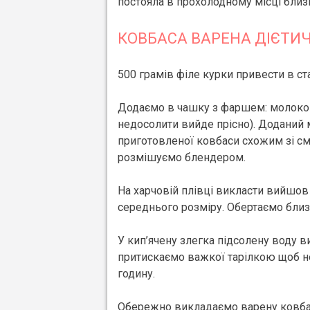
постояла в прохолодному місці близ
КОВБАСА ВАРЕНА ДІЄТИ
500 грамів філе курки привести в с
Додаємо в чашку з фаршем: молоко 60
недосолити вийде прісно). Доданий м
приготовленої ковбаси схожим зі см
розмішуємо блендером.
На харчовій плівці викласти вийшо
середнього розміру. Обертаємо близ
У кип’ячену злегка підсолену воду в
притискаємо важкої тарілкою щоб не
годину.
Обережно викладаємо варену ковбас