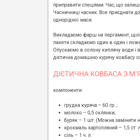
приправити спеціями. Час, що залиши
Часничниці часник. Все приєднати д
однорідної маси.
Викладаємо фарш на пергамент, щіль
пакети складаємо один в один і лож
Опускаємо в солону киплячу води і 
дієтична домашню курячу ковбасу ох
ДІЄТИЧНА КОВБАСА З М’
компоненти:
грудка куряча – 60 гр .;
молоко – 0,5 склянки;
буряк – 1 шт. (Можна замінити
крохмаль картопляний – 1,5 ст. л
сіль – 1 ч. л.