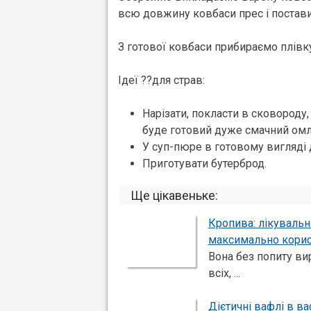
всю довжину ковбаси прес і поставит
З готової ковбаси прибираємо плівку
Ідеї ??для страв:
Нарізати, покласти в сковороду,
буде готовий дуже смачний омл
У суп-пюре в готовому вигляді 
Приготувати бутерброд.
Ще цікавеньке:
Кропива: лікувальні
максимально корис
Вона без попиту вир
всіх, ...
Дієтичні вафлі в в