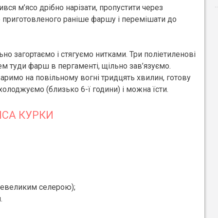
вся м’ясо дрібно нарізати, пропустити через
о приготовленого раніше фаршу і перемішати до
но загортаємо і стягуємо нитками. Три поліетиленові
ем туди фарш в пергаменті, щільно зав’язуємо.
варимо на повільному вогні тридцять хвилин, готову
олоджуємо (близько 6-ї години) і можна їсти.
ЯСА КУРКИ
 невеликим селерою);
.