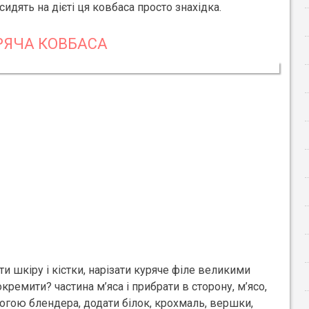
идять на дієті ця ковбаса просто знахідка.
РЯЧА КОВБАСА
и шкіру і кістки, нарізати куряче філе великими
ремити? частина м’яса і прибрати в сторону, м’ясо,
гою блендера, додати білок, крохмаль, вершки,