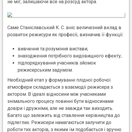
не міг, залишаючи все на розсуд актора.
Саме Станіславський К. С. вніс величезний вклад в
розвиток режисури як професії, визначив її функції:
вивчення та розуміння вистави;
знаходження потрібного видовищного ефекту;
підпорядкування учасників зйомок
режисерським задумом.
Необхідний етап у формуванні плідної робочої
атмосфери складається з взаємодії режисера з
актором. В ідеалі відносини між учасниками
знімального процесу повинні бути відносинами
довіри і дружніми, але не завжди так виходить.
Багато що залежить від ставлення керівництва до
підлеглих. Режисери намагаються залучити до
роботи тих акторів, з якими їм подобається і зручно