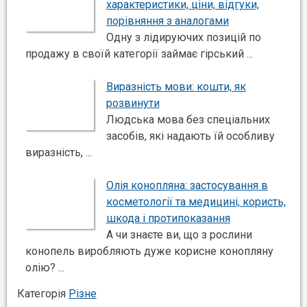
характеристики, ціни, відгуки,
порівняння з аналогами
Одну з лідируючих позицій по
продажу в своїй категорії займає гірський ...
Виразність мови: кошти, як
розвинути
Людська мова без спеціальних
засобів, які надають їй особливу
виразність, ...
Олія конопляна: застосування в
косметології та медицині, користь,
шкода і протипоказання
А чи знаєте ви, що з рослини
конопель виробляють дуже корисне конопляну
олію? ...
Категорія
Різне