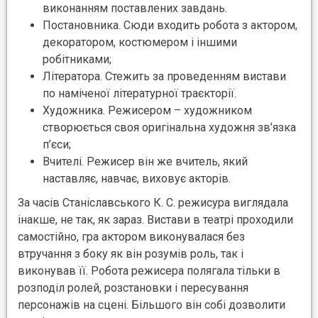
виконанням поставлених завдань.
Постановника. Сюди входить робота з актором,
декоратором, костюмером і іншими
робітниками;
Літератора. Стежить за проведенням вистави
по наміченої літературної траєкторії.
Художника. Режисером – художником
створюється своя оригінальна художня зв’язка
п’єси;
Вчителі. Режисер він же вчитель, який
наставляє, навчає, виховує акторів.
За часів Станіславського К. С. режисура виглядала
інакше, не так, як зараз. Вистави в театрі проходили
самостійно, гра актором виконувалася без
втручання з боку як він розумів роль, так і
виконував її. Робота режисера полягала тільки в
розподіл ролей, розстановки і пересування
персонажів на сцені. Більшого він собі дозволити