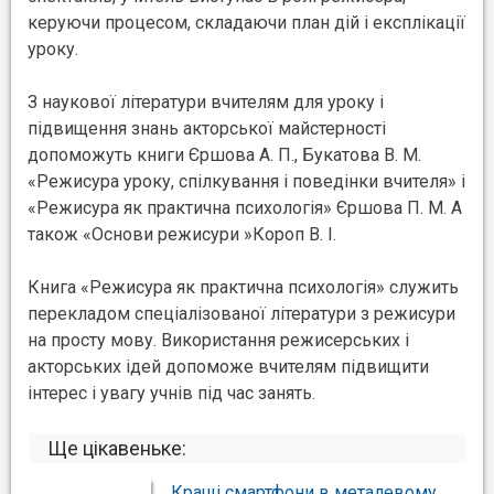
керуючи процесом, складаючи план дій і експлікації
уроку.
З наукової літератури вчителям для уроку і
підвищення знань акторської майстерності
допоможуть книги Єршова А. П., Букатова В. М.
«Режисура уроку, спілкування і поведінки вчителя» і
«Режисура як практична психологія» Єршова П. М. А
також «Основи режисури »Короп В. І.
Книга «Режисура як практична психологія» служить
перекладом спеціалізованої літератури з режисури
на просту мову. Використання режисерських і
акторських ідей допоможе вчителям підвищити
інтерес і увагу учнів під час занять.
Ще цікавеньке:
Кращі смартфони в металевому