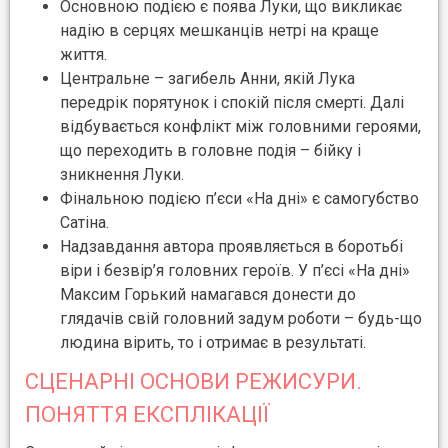
Основною подією є поява Луки, що викликає
надію в серцях мешканців нетрі на краще
життя.
Центральне – загибель Анни, якій Лука
передрік порятунок і спокій після смерті. Далі
відбувається конфлікт між головними героями,
що переходить в головне подія – бійку і
зникнення Луки.
Фінальною подією п’єси «На дні» є самогубство
Сатіна.
Надзавдання автора проявляється в боротьбі
віри і безвір’я головних героїв. У п’єсі «На дні»
Максим Горький намагався донести до
глядачів свій головний задум роботи – будь-що
людина вірить, то і отримає в результаті.
СЦЕНАРНІ ОСНОВИ РЕЖИСУРИ.
ПОНЯТТЯ ЕКСПЛІКАЦІЇ