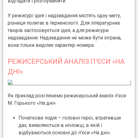
відгадати і розтлумачити.
У режисурі ідея і надзавдання містять одну мету,
різниця полягає в термінології. Для літературних
творів застосовується ідея, а для режисури
надзавдання. Надзавдання не може бути зіграна,
вона тільки виділяє характер номера.
РЕЖИСЕРСЬКИЙ АНАЛІЗ П’ЄСИ «НА
ДНІ»
Як приклад розглянемо режисерський аналіз п’єси
М. Горького «На дні».
Початкове подія – головні герої, втративши
дах, виявляються в нічліжці, в якій і
відбуваються основні дії п’єси «На дні».