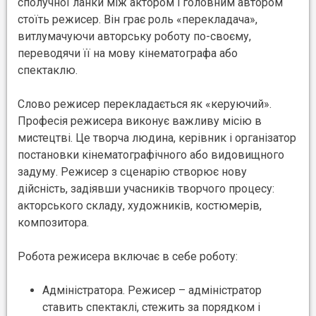
сполучної ланки між актором і головним автором
стоїть режисер. Він грає роль «перекладача»,
витлумачуючи авторську роботу по-своєму,
переводячи її на мову кінематографа або
спектаклю.
Слово режисер перекладається як «керуючий».
Професія режисера виконує важливу місію в
мистецтві. Це творча людина, керівник і організатор
постановки кінематографічного або видовищного
задуму. Режисер з сценарію створює нову
дійсність, задіявши учасників творчого процесу:
акторського складу, художників, костюмерів,
композитора.
Робота режисера включає в себе роботу:
Адміністратора. Режисер – адміністратор
ставить спектаклі, стежить за порядком і