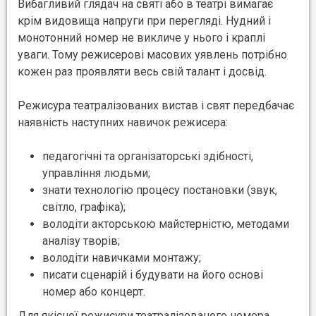
Вибагливий глядач на святі або в театрі вимагає
крім видовища напруги при перегляді. Нудний і
монотонний номер не викличе у нього і краплі
уваги. Тому режисерові масових уявлень потрібно
кожен раз проявляти весь свій талант і досвід.
Режисура театралізованих вистав і свят передбачає
наявність наступних навичок режисера:
педагогічні та організаторські здібності,
управління людьми;
знати технологію процесу постановки (звук,
світло, графіка);
володіти акторською майстерністю, методами
аналізу творів;
володіти навичками монтажу;
писати сценарій і будувати на його основі
номер або концерт.
Для якісної режисури театралізованого номера