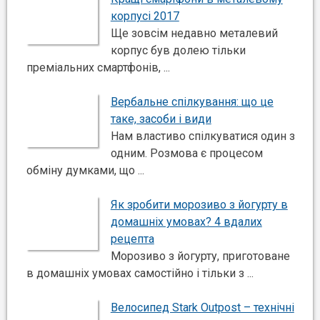
корпусі 2017
Ще зовсім недавно металевий
корпус був долею тільки
преміальних смартфонів, ...
Вербальне спілкування: що це
таке, засоби і види
Нам властиво спілкуватися один з
одним. Розмова є процесом
обміну думками, що ...
Як зробити морозиво з йогурту в
домашніх умовах? 4 вдалих
рецепта
Морозиво з йогурту, приготоване
в домашніх умовах самостійно і тільки з ...
Велосипед Stark Outpost – технічні