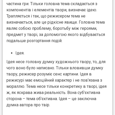
частина гри. Тільки головна тема складається з
компонентів і елементів твори, визначає ідею.
Трапляється і так, що режисером тема не
визначається, але це рідкісне явище. Головна тема
являє собою проблему, боротьбу між героями,
предмет у творі, за допомогою якого відбувається
подальше розгортання подій.
Ідея.
Ідея несе головну думку художнього твору, то, для
чого воно було написано. Тільки вловивши думку
твору, режисер розуміє сенс картини. Ідея в
режисурі має емоційний характер і не пов’язана з
мораллю. Тема несе тільки конкретику в творі, ідея
ж, як яскрава жива реальність. Вона суб’єктивна
сторона – тема об’єктивна. Ідея – це заключна
думка автора про твір.