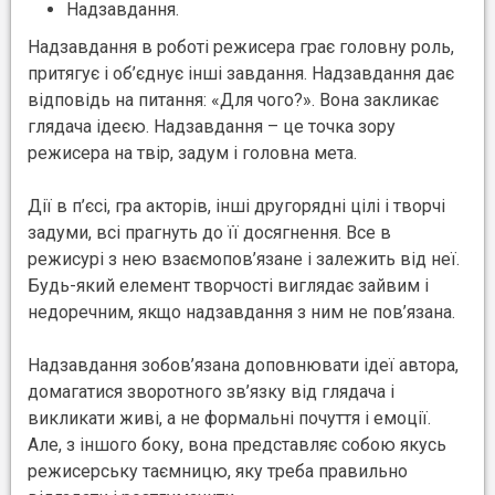
Надзавдання.
Надзавдання в роботі режисера грає головну роль,
притягує і об’єднує інші завдання. Надзавдання дає
відповідь на питання: «Для чого?». Вона закликає
глядача ідеєю. Надзавдання – це точка зору
режисера на твір, задум і головна мета.
Дії в п’єсі, гра акторів, інші другорядні цілі і творчі
задуми, всі прагнуть до її досягнення. Все в
режисурі з нею взаємопов’язане і залежить від неї.
Будь-який елемент творчості виглядає зайвим і
недоречним, якщо надзавдання з ним не пов’язана.
Надзавдання зобов’язана доповнювати ідеї автора,
домагатися зворотного зв’язку від глядача і
викликати живі, а не формальні почуття і емоції.
Але, з іншого боку, вона представляє собою якусь
режисерську таємницю, яку треба правильно