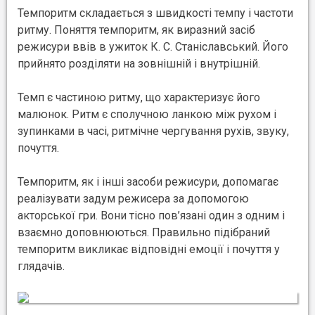
Темпоритм складається з швидкості темпу і частоти
ритму. Поняття темпоритм, як виразний засіб
режисури ввів в ужиток К. С. Станіславський. Його
прийнято розділяти на зовнішній і внутрішній.
Темп є частиною ритму, що характеризує його
малюнок. Ритм є сполучною ланкою між рухом і
зупинками в часі, ритмічне чергування рухів, звуку,
почуття.
Темпоритм, як і інші засоби режисури, допомагає
реалізувати задум режисера за допомогою
акторської гри. Вони тісно пов’язані один з одним і
взаємно доповнюються. Правильно підібраний
темпоритм викликає відповідні емоції і почуття у
глядачів.