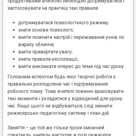
продуктивним вчителю необхідно дотримуватися і
застосовувати на практиці такі правила:
дотримуватися психологічного режиму;
знати основи психології;
вміти помічати настрій і переживання учнів по
виразу обличчя;
вміти привертати увагу;
знати правила експлікації;
вміти викликати інтерес до теми під час уроку.
Головним аспектом будь-якої творчої роботи є
правильно розподілене час і підтримування
робочого плану. Тому вчителі повинні враховувати
такі моменти і укладатися у відведений для уроку
час. Якщо цього не відбувається, слід змінити
режисерсько-педагогічну систему і план дій.
Заняття – це той же тільки трохи змінений
спектакль, учитель виступає в ролі режисера,