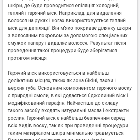
шкіри, де буде проводитися епіляція: холодний,
теплий і гарячий віск. Наприклад, для видалення
волосся на руках і ногах використовується теплий
віск для депіляції. Він м’яко покриває ділянку шкіри
з волосяним покровом за допомогою спеціальних
смужок паперу і видаляє волосся. Результат після
проведення такої процедури буде зберігатися
протягом місяця.
Гарячий віск використовується в найбільш
делікатних місцях, таких як зона бікіні, пахви і
верхня губа. Основним компонентом гарячого воску
є природні смоли, в які додається бджолиний віск і
модифікований парафін. Найчастіше до складу
такого засобу входять натуральні масла і екстракти
рослин. Гарячий віск є найбільш безпечним серед
всіх видів воску, так як при проведенні процедури
таким матеріалом шкіра мінімально травмується.