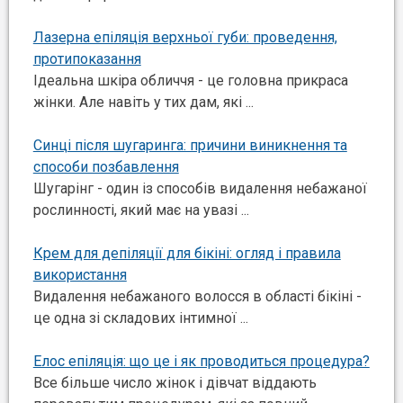
Лазерна епіляція верхньої губи: проведення,
протипоказання
Ідеальна шкіра обличчя - це головна прикраса
жінки. Але навіть у тих дам, які ...
Синці після шугаринга: причини виникнення та
способи позбавлення
Шугарінг - один із способів видалення небажаної
рослинності, який має на увазі ...
Крем для депіляції для бікіні: огляд і правила
використання
Видалення небажаного волосся в області бікіні -
це одна зі складових інтимної ...
Елос епіляція: що це і як проводиться процедура?
Все більше число жінок і дівчат віддають