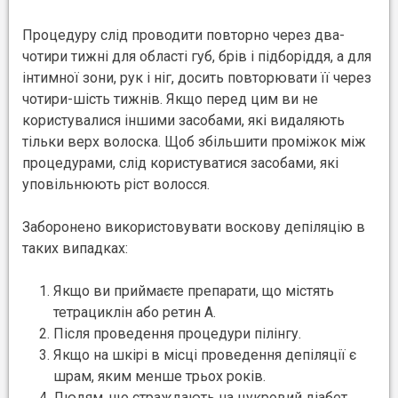
Процедуру слід проводити повторно через два-
чотири тижні для області губ, брів і підборіддя, а для
інтимної зони, рук і ніг, досить повторювати її через
чотири-шість тижнів. Якщо перед цим ви не
користувалися іншими засобами, які видаляють
тільки верх волоска. Щоб збільшити проміжок між
процедурами, слід користуватися засобами, які
уповільнюють ріст волосся.
Заборонено використовувати воскову депіляцію в
таких випадках:
Якщо ви приймаєте препарати, що містять
тетрациклін або ретин А.
Після проведення процедури пілінгу.
Якщо на шкірі в місці проведення депіляції є
шрам, яким менше трьох років.
Людям, що страждають на цукровий діабет.