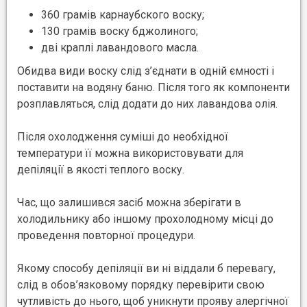
360 грамів карнаубского воску;
130 грамів воску бджолиного;
дві краплі лавандового масла.
Обидва види воску слід з’єднати в одній ємності і
поставити на водяну баню. Після того як компоненти
розплавляться, слід додати до них лавандова олія.
Після охолодження суміші до необхідної
температури її можна використовувати для
депіляції в якості теплого воску.
Час, що залишився засіб можна зберігати в
холодильнику або іншому прохолодному місці до
проведення повторної процедури.
Якому способу депіляції ви ні віддали б перевагу,
слід в обов’язковому порядку перевірити свою
чутливість до нього, щоб уникнути прояву алергічної