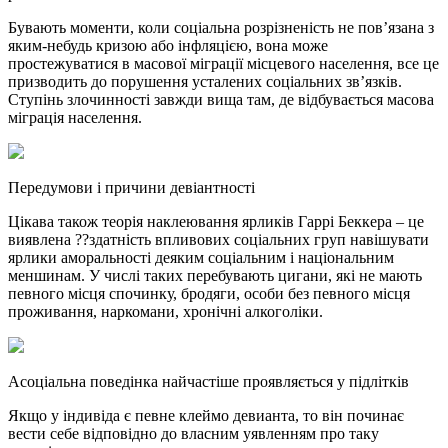
Бувають моменти, коли соціальна розрізненість не пов’язана з
яким-небудь кризою або інфляцією, вона може
простежуватися в масової міграції місцевого населення, все це
призводить до порушення усталених соціальних зв’язків.
Ступінь злочинності завжди вища там, де відбувається масова
міграція населення.
Передумови і причини девіантності
Цікава також теорія наклеювання ярликів Гаррі Беккера – це
виявлена ??здатність впливових соціальних груп навішувати
ярлики аморальності деяким соціальним і національним
меншинам. У числі таких перебувають цигани, які не мають
певного місця спочинку, бродяги, особи без певного місця
проживання, наркомани, хронічні алкоголіки.
Асоціальна поведінка найчастіше проявляється у підлітків
Якщо у індивіда є певне клеймо девианта, то він починає
вести себе відповідно до власним уявленням про таку