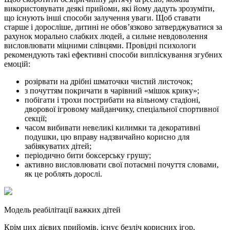
використовувати деякі прийоми, які йому дадуть зрозуміти,
що існують інші способи залучення уваги. Щоб ставати
старше і доросліше, дитині не обов’язково затверджуватися за
рахунок морально слабких людей, а сильне невдоволення
висловлювати міцними слівцями. Провідні психологи
рекомендують такі ефективні способи випліскування згубних
емоцій:
розірвати на дрібні шматочки чистий листочок;
з почуттям покричати в чарівний «мішок крику»;
побігати і трохи пострибати на вільному стадіоні,
дворової ігровому майданчику, спеціальної спортивної
секції;
часом вибивати невеликі килимки та декоративні
подушки, цю вправу надзвичайно корисно для
забіякуватих дітей;
періодично бити боксерську грушу;
активно висловлювати свої потаємні почуття словами,
як це роблять дорослі.
Модель реабілітації важких дітей
Крім цих дієвих прийомів, існує безліч корисних ігор,