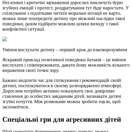
Негативні і критичні зауваження дорослих викличуть бурю
згубних емоцій і протест, роздратування тут буде наростати. У
спілкуванні з підлітками читати моральні нотації не варто,
можна лише попередити дитину про можливі наслідки такої
поведінки, разом підібрати можливі шляхи виходу з такої
конфліктної ситуації.
Уміння вислухати дитину – перший крок до взаєморозуміння
Яскравий приклад позитивної поведінки батьків – це вміння
вислухати і співпереживати, давати йому можливість вільного
вираження своєї точки зору.
Бажано виділити час для спілкування і рекомендацій своїй
дитині, поспілкуватися в своєму розпорядженні атмосфері.
Дорослим потрібно активно показувати своє довірливе
ставлення до особистих завданням дітей, визнавати дитячі
згубні почуття. Між розмовами можна зробити паузи, щоб
заспокоїтися.
Спеціальні гри для агресивних дітей
Щоб скоротити безпричинну дитячу агресію, можна