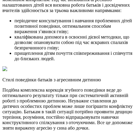
налаштованих дітей вся виховна робота батьків і досвідчених
вчителів здійснюється за трьома важливими напрямками:
періодичне консультування і навчання проблемних дітей
позитивної поведінки, оптимальним способам
вираження з’явився гніву;
кваліфікована допомога в освоєнні дієвої методики, що
дозволяє опановувати собою під час яскравих спалахів
безпричинного гніву;
прищеплення дітям почуття співпереживання і співчуття
до близьких людей.
Стилі поведінки батьків з агресивним дитиною
Подібна комплексна корекція згубного поведінки веде до
оптимального результату тільки при систематичній активній
роботі з проблемною дитиною. Неуважне ставлення до
дитячих особистих проблем може лише погіршити конфліктну
ситуацію. Батькам в такій ситуації потрібно проявити дещицю
терпіння, розуміння, постійно відпрацьовувати навички
конструктивного спілкування з оточуючими. Все це допоможе
зняти виражену агресію у сина або дочки.