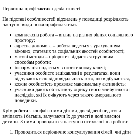
Первинна профілактика девіантності
На підставі особливостей відхилень у поведінці розрізняють
наступні види психопрофилактики:
комплексна робота – вплив на різних рівнях соціального
простору;
адресна допомога – робота ведеться з урахуванням
вікових, статевих та соціальних якостей особистості;
масові методи – пріоритет віддається груповим
способам роботи;
інформація подається в позитивному ключі;
учасники особисто зацікавлені в результатах, вони
відчувають всю відповідальність того, що відбувається;
кожна особистість проявляє максимальну активність;
учасники дають об’єктивну оцінку свого майбутнього і
наслідків, які їх очікують через такого аморального
поведінки.
Крім роботи з конфліктними дітьми, досвідчені педагоги
зачіпають і батьків, залучаючи їх до участі в долі власної
дитини. З ними проводиться наступна психологічна робота:
Проводиться періодичне консультування сімей, чиї діти