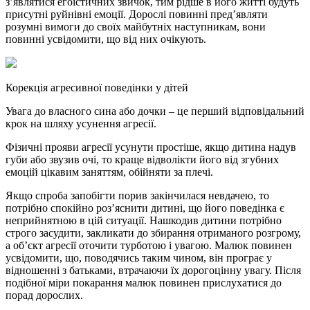
з’являтися егоїстичних звичок, тим рідше в його житті будуть
присутні руйнівні емоції. Дорослі повинні пред’являти
розумні вимоги до своїх майбутніх наступникам, вони
повинні усвідомити, що від них очікують.
Корекція агресивної поведінки у дітей
Увага до власного сина або дочки – це перший відповідальний
крок на шляху усунення агресії.
Фізичні прояви агресії усунути простіше, якщо дитина надув
губи або звузив очі, то краще відволікти його від згубних
емоцій цікавим заняттям, обійняти за плечі.
Якщо спроба запобігти порив закінчилася невдачею, то
потрібно спокійно роз’яснити дитині, що його поведінка є
неприйнятною в цій ситуації. Нашкодив дитини потрібно
строго засудити, закликати до збирання отриманого розгрому,
а об’єкт агресії оточити турботою і увагою. Малюк повинен
усвідомити, що, поводячись таким чином, він програє у
відношенні з батьками, втрачаючи їх дорогоцінну увагу. Після
подібної міри покарання малюк повинен прислухатися до
порад дорослих.