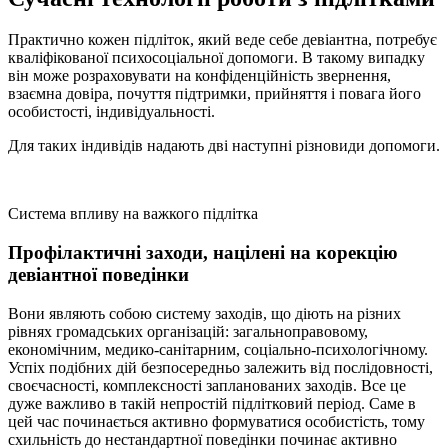
Практично кожен підліток, який веде себе девіантна, потребує
кваліфікованої психосоціальної допомоги. В такому випадку
він може розраховувати на конфіденційність звернення,
взаємна довіра, почуття підтримки, прийняття і повага його
особистості, індивідуальності.
Для таких індивідів надають дві наступні різновиди допомоги.
Система впливу на важкого підлітка
Профілактичні заходи, націлені на корекцію
девіантної поведінки
Вони являють собою систему заходів, що діють на різних
рівнях громадських організацій: загальноправовому,
економічним, медико-санітарним, соціально-психологічному.
Успіх подібних дій безпосередньо залежить від послідовності,
своєчасності, комплексності запланованих заходів. Все це
дуже важливо в такій непростій підлітковий період. Саме в
цей час починається активно формуватися особистість, тому
схильність до нестандартної поведінки починає активно