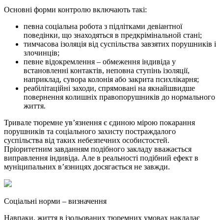
Основні форми контролю включають такі:
певна соціальна робота з підлітками девіантної
поведінки, що знаходяться в предкрімінальной стані;
тимчасова ізоляція від суспільства завзятих порушників і
злочинців;
певне відокремлення – обмеження індивіда у
встановленні контактів, неповна ступінь ізоляції,
наприклад, сувора колонія або закрита психлікарня;
реабілітаційні заходи, спрямовані на якнайшвидше
повернення колишніх правопорушників до нормального
життя.
Тривале тюремне ув’язнення є єдиною мірою покарання
порушників та соціального захисту постраждалого
суспільства від таких небезпечних особистостей.
Пріоритетним завданням подібного закладу вважається
виправлення індивіда. Але в реальності подібний ефект в
муніципальних в’язницях досягається не завжди.
Соціальні норми – визначення
Навпаки, життя в ізольованих тюремних умовах накладає