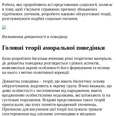
Робота, яку проробляють всі представники соціології, полягає
в тому, щоб з’ясувати справжню причину збільшених
підліткових злочинів, розробити науково обгрунтовані теорії,
розтлумачувати подібні соціальні питання.
Визначення девіантності в поведінці
Головні теорії аморальної поведінки
Були розроблені багатьма вченими різні теоретичні матеріали,
де девіантна поведінка розглядається з різних аспектів,
виявляються окремі особливості його формування та впливу
на нього з метою позитивної корекції.
Девіантна поведінка – теорії, що мають біологічну основу
обґрунтування, виділяють в окрему групу. Вчені вважали, що
деякі особистості є негативними від народження, мають
вродженими особистісними недоліками, які штовхають їх на
суспільне порушення. Яскраві представники таких теорій
припускали, що існує поняття вроджений злочинець.
Причиною для висунення цієї теорії послужило тривале
спостереження над злісними злочинцями в місцевих