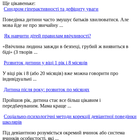
Ще цікавеньке:
Синдром гіперактивності та дефіциту уваги
Поведінка дитини часто змушує батьків хвилюватися. Але
мова йде не про звичайну ...
Як навчити дітей правилам ввічливості?
«Ввічлива людина завжди в безпеці, грубий ж виявиться в
біді» (З творів ...
Розвиток дитини у віці 1 рік і 8 місяців
У віці рік і 8 (або 20 місяців) вже можна говорити про
індивідуальні ...
Дитина після року: розвиток по місяцях
Пройшов рік, дитина стає все більш цікавим і
передбачуваним. Мама краще ...
Соціально-психологічні методи корекції девіантної поведінки
школярів
Під девіантною розуміється окремий вчинок або система
вчинків особистості, які ...