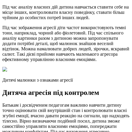
Під час аналізу власних дій дитина навчається ставити себе на
місце інших, контролювати власну поведінку, ставати більш
чуйним до особистих потреб інших людей.
Під час зображення агресії діти частот використовують темні
тони, наприклад, чорний або фіолетовий. Під час спільного
аналізу картинки разом з дитиною можна запропонувати
додати потрібні деталі, щоб малюнок знайшов веселий
відтінок. Можна намалювати добрих людей, зірочки, яскравий
салют. Такі дієві прийоми навчають маленького агресора
ефективному управлінню власними емоціями.
Дитячі малюнки з ознаками агресії
Дитяча агресія під контролем
Батькам і досвідченим педагогам важливо навчити дитину
точно оцінювати свій внутрішній стан і контролювати власні
згубні емоції, вчасно давати реакцію на сигнали, що надходять
тілесно. Вірно визначаючи подібний посил, дитина зможе
самостійно управляти власними емоціями, попереджати
можливим конфліктам. Під час виховання агресивно