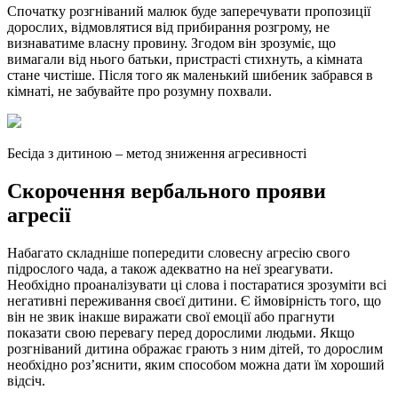
Спочатку розгніваний малюк буде заперечувати пропозиції
дорослих, відмовлятися від прибирання розгрому, не
визнаватиме власну провину. Згодом він зрозуміє, що
вимагали від нього батьки, пристрасті стихнуть, а кімната
стане чистіше. Після того як маленький шибеник забрався в
кімнаті, не забувайте про розумну похвали.
Бесіда з дитиною – метод зниження агресивності
Скорочення вербального прояви
агресії
Набагато складніше попередити словесну агресію свого
підрослого чада, а також адекватно на неї зреагувати.
Необхідно проаналізувати ці слова і постаратися зрозуміти всі
негативні переживання своєї дитини. Є ймовірність того, що
він не звик інакше виражати свої емоції або прагнути
показати свою перевагу перед дорослими людьми. Якщо
розгніваний дитина ображає грають з ним дітей, то дорослим
необхідно роз’яснити, яким способом можна дати їм хороший
відсіч.