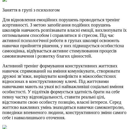
Заняття в групі з психологом
Для відновлення емоційних порушень проводиться тренінг
асертивності. З метою запобігання подібних порушень
школярів навчають розпізнавати власні емоції, вихлюпувати їх
оптимальним способом і справлятися зі стресом. Під час
активної психологічної роботи в групах школярі освоюють
навички прийняття рішення, у них підвищується особистісна
самооцінка, відбувається активне стимулювання процесів
самовизначення і розвитку благих цінностей.
Активний тренінг формування конструктивних життєвих
навичок спрямований на вміння комунікувати, створювати
дружні зв’язки, вирішувати конфлікти в міжособистісних
відносинах в конструктивному ключі. Під життєвими
навичками мають на увазі всі найважливіші соціальні вміння
особистості. У підлітків формується здатність брати на себе
певну частку відповідальності, ставити реальні цілі,
відстоювати свою особисту позицію, власні інтереси. Серед
життєво важливих умінь знаходяться навички самоконтролю,
поведінки впевненого людини, конструктивного зміни самого
себе і навколишнього оточення.