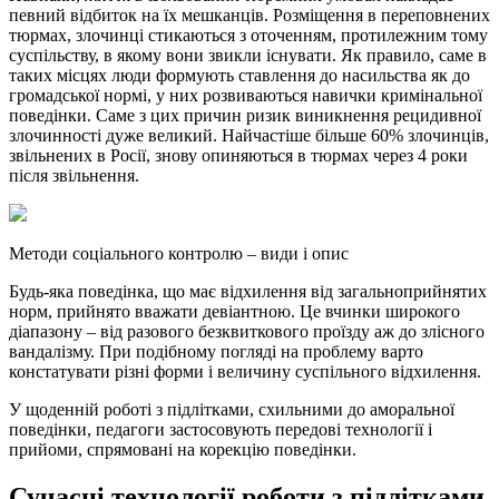
певний відбиток на їх мешканців. Розміщення в переповнених
тюрмах, злочинці стикаються з оточенням, протилежним тому
суспільству, в якому вони звикли існувати. Як правило, саме в
таких місцях люди формують ставлення до насильства як до
громадської нормі, у них розвиваються навички кримінальної
поведінки. Саме з цих причин ризик виникнення рецидивної
злочинності дуже великий. Найчастіше більше 60% злочинців,
звільнених в Росії, знову опиняються в тюрмах через 4 роки
після звільнення.
Методи соціального контролю – види і опис
Будь-яка поведінка, що має відхилення від загальноприйнятих
норм, прийнято вважати девіантною. Це вчинки широкого
діапазону – від разового безквиткового проїзду аж до злісного
вандалізму. При подібному погляді на проблему варто
констатувати різні форми і величину суспільного відхилення.
У щоденній роботі з підлітками, схильними до аморальної
поведінки, педагоги застосовують передові технології і
прийоми, спрямовані на корекцію поведінки.
Сучасні технології роботи з підлітками