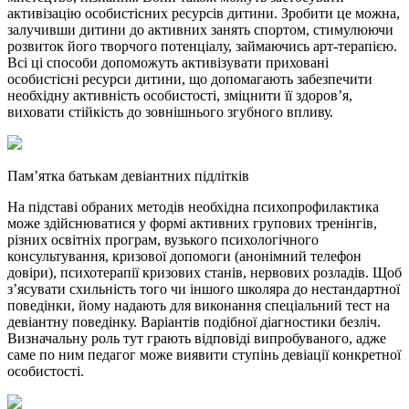
активізацію особистісних ресурсів дитини. Зробити це можна,
залучивши дитини до активних занять спортом, стимулюючи
розвиток його творчого потенціалу, займаючись арт-терапією.
Всі ці способи допоможуть активізувати приховані
особистісні ресурси дитини, що допомагають забезпечити
необхідну активність особистості, зміцнити її здоров’я,
виховати стійкість до зовнішнього згубного впливу.
Пам’ятка батькам девіантних підлітків
На підставі обраних методів необхідна психопрофилактика
може здійснюватися у формі активних групових тренінгів,
різних освітніх програм, вузького психологічного
консультування, кризової допомоги (анонімний телефон
довіри), психотерапії кризових станів, нервових розладів. Щоб
з’ясувати схильність того чи іншого школяра до нестандартної
поведінки, йому надають для виконання спеціальний тест на
девіантну поведінку. Варіантів подібної діагностики безліч.
Визначальну роль тут грають відповіді випробуваного, адже
саме по ним педагог може виявити ступінь девіації конкретної
особистості.