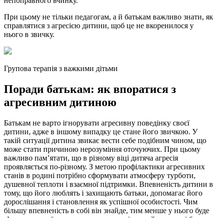
непоправного вчинку.
При цьому не тільки педагогам, а й батькам важливо знати, як
справлятися з агресією дитини, щоб це не вкоренилося у
нього в звичку.
Групова терапія з важкими дітьми
Поради батькам: як впоратися з
агресивним дитиною
Батькам не варто ігнорувати агресивну поведінку своєї
дитини, адже в іншому випадку це стане його звичкою. У
такій ситуації дитина звикає вести себе подібним чином, що
може стати причиною нерозуміння оточуючих. При цьому
важливо пам’ятати, що в різному віці дитяча агресія
проявляється по-різному. З метою профілактики агресивних
станів в родині потрібно сформувати атмосферу турботи,
душевної теплоти і взаємної підтримки. Впевненість дитини в
тому, що його люблять і захищають батьки, допомагає його
дорослішання і становлення як успішної особистості. Чим
більшу впевненість в собі він знайде, тим менше у нього буде