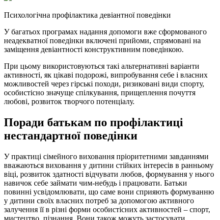
Психологічна профілактика девіантної поведінки
У багатьох програмах надання допомоги вже сформованого
неадекватної поведінки включені прийоми, спрямовані на
заміщення девіантності конструктивним поведінкою.
При цьому використовуються такі альтернативні варіанти
активності, як цікаві подорожі, випробування себе і власних
можливостей через гірські походи, ризиковані види спорту,
особистісно значуще спілкування, прищеплення почуття
любові, розвиток творчого потенціалу.
Поради батькам по профілактиці
нестандартної поведінки
У практиці сімейного виховання пріоритетними завданнями
вважаються виховання у дитини стійких інтересів в ранньому
віці, розвиток здатності відчувати любов, формування у нього
навичок себе займати чим-небудь і працювати. Батьки
повинні усвідомлювати, що саме вони сприяють формуванню
у дитини своїх власних потреб за допомогою активного
залучення її в різні форми особистісних активностей – спорт,
мистецтво, пізнання. Вони також можуть застосувати