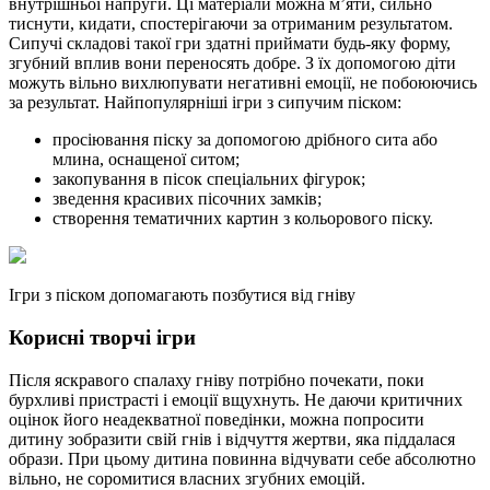
внутрішньої напруги. Ці матеріали можна м’яти, сильно
тиснути, кидати, спостерігаючи за отриманим результатом.
Сипучі складові такої гри здатні приймати будь-яку форму,
згубний вплив вони переносять добре. З їх допомогою діти
можуть вільно вихлюпувати негативні емоції, не побоюючись
за результат. Найпопулярніші ігри з сипучим піском:
просіювання піску за допомогою дрібного сита або
млина, оснащеної ситом;
закопування в пісок спеціальних фігурок;
зведення красивих пісочних замків;
створення тематичних картин з кольорового піску.
Ігри з піском допомагають позбутися від гніву
Корисні творчі ігри
Після яскравого спалаху гніву потрібно почекати, поки
бурхливі пристрасті і емоції вщухнуть. Не даючи критичних
оцінок його неадекватної поведінки, можна попросити
дитину зобразити свій гнів і відчуття жертви, яка піддалася
образи. При цьому дитина повинна відчувати себе абсолютно
вільно, не соромитися власних згубних емоцій.