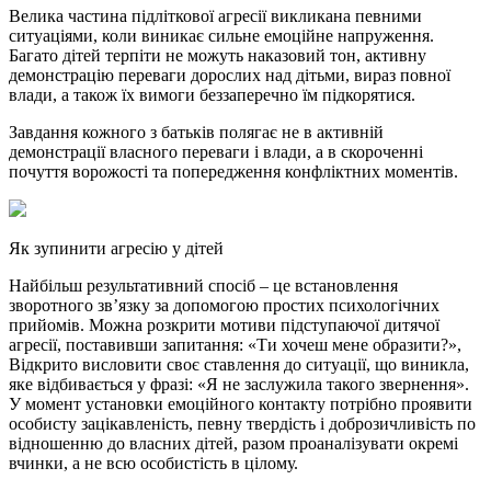
Велика частина підліткової агресії викликана певними
ситуаціями, коли виникає сильне емоційне напруження.
Багато дітей терпіти не можуть наказовий тон, активну
демонстрацію переваги дорослих над дітьми, вираз повної
влади, а також їх вимоги беззаперечно їм підкорятися.
Завдання кожного з батьків полягає не в активній
демонстрації власного переваги і влади, а в скороченні
почуття ворожості та попередження конфліктних моментів.
Як зупинити агресію у дітей
Найбільш результативний спосіб – це встановлення
зворотного зв’язку за допомогою простих психологічних
прийомів. Можна розкрити мотиви підступаючої дитячої
агресії, поставивши запитання: «Ти хочеш мене образити?»,
Відкрито висловити своє ставлення до ситуації, що виникла,
яке відбивається у фразі: «Я не заслужила такого звернення».
У момент установки емоційного контакту потрібно проявити
особисту зацікавленість, певну твердість і доброзичливість по
відношенню до власних дітей, разом проаналізувати окремі
вчинки, а не всю особистість в цілому.