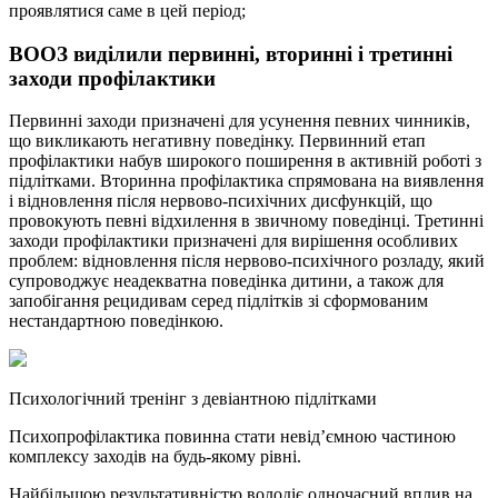
проявлятися саме в цей період;
ВООЗ виділили первинні, вторинні і третинні
заходи профілактики
Первинні заходи призначені для усунення певних чинників,
що викликають негативну поведінку. Первинний етап
профілактики набув широкого поширення в активній роботі з
підлітками. Вторинна профілактика спрямована на виявлення
і відновлення після нервово-психічних дисфункцій, що
провокують певні відхилення в звичному поведінці. Третинні
заходи профілактики призначені для вирішення особливих
проблем: відновлення після нервово-психічного розладу, який
супроводжує неадекватна поведінка дитини, а також для
запобігання рецидивам серед підлітків зі сформованим
нестандартною поведінкою.
Психологічний тренінг з девіантною підлітками
Психопрофілактика повинна стати невід’ємною частиною
комплексу заходів на будь-якому рівні.
Найбільшою результативністю володіє одночасний вплив на