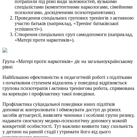
потрапили під різні види залежностей, вузькими
спеціалістами (компетентними наркологами, сімейними
психологами, досвідченими психотерапевтами).
Проведення спеціальних групових тренінгів з активною
участю батьків (наприклад, «Тренінг батьківської
успішності»).
Створення спеціальних груп самодопомоги (наприклад,
«Матері проти наркотиків»).
Група «Матері проти наркотиків» діє на загальноукраїнському
рівні
Найбільшою ефективністю в педагогічній роботі з підлітками
з початковим ступенем відхилень у поведінці відрізняється
групова психотерапія і активна тренінгова робота, спрямована
на корекцію і профілактику такої поведінки.
Профілактика суїцидальної поведінки юних підлітків
допомагає контролювати і обмежувати доступ до різних
засобів аутоагресії, виявляти чинники і особливі групи ризику,
надавати своєчасну медико-психологічну допомогу кожній
конкретній особистості. Тут важливо виявити таку схильність
у дитини на ранній стадії і утримати його від цього