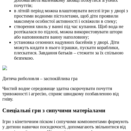
допомагають маленькому забіяці позбутися згубних
почуттів;
в літній період можна влаштовувати веселі ігри у дворі з
простими водними пістолетами, щоб діти проявили
максимум особистої активності і освіжили в спеку;
створення хвиль у ванні під час купання. Щоб вода не
розтікалася по підлозі, можна використовувати штори
або наповнювати ванну наполовину;
установка сезонних надувних басейнів у дворі. Діти
можуть кидати в нього іграшки, пускати кораблики,
плескатися. Завдання батьків – стежити за їх спільною
безпекою.
Дитяча риболовля – заспокійлива гра
Чистий водне середовище здатна скорочувати почуття
тривожності і агресію, сприяє швидкому позбавленню від
гніву.
Спеціальні гри з сипучими матеріалами
Ігри з кінетичним піском і сипучими компонентами формують
у дитини навички посидючості, допомагають звільнитися від