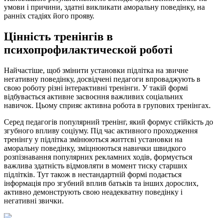
умови і причини, здатні викликати аморальну поведінку, на
ранніх стадіях його прояву.
Цінність тренінгів в
психопрофилактической роботі
Найчастіше, щоб змінити установки підлітка на звичне
негативну поведінку, досвідчені педагоги впроваджують в
свою роботу різні інтерактивні тренінги. У такій формі
відбувається активне засвоєння важливих соціальних
навичок. Цьому сприяє активна робота в групових тренінгах.
Серед педагогів популярний тренінг, який формує стійкість до
згубного впливу соціуму. Під час активного проходження
тренінгу у підлітка змінюються життєві установки на
аморальну поведінку, зміцнюються навички швидкого
розпізнавання популярних рекламних ходів, формується
важлива здатність відмовляти в момент тиску старших
підлітків. Тут також в нестандартній формі подається
інформація про згубний вплив батьків та інших дорослих,
активно демонструють свою неадекватну поведінку і
негативні звички.