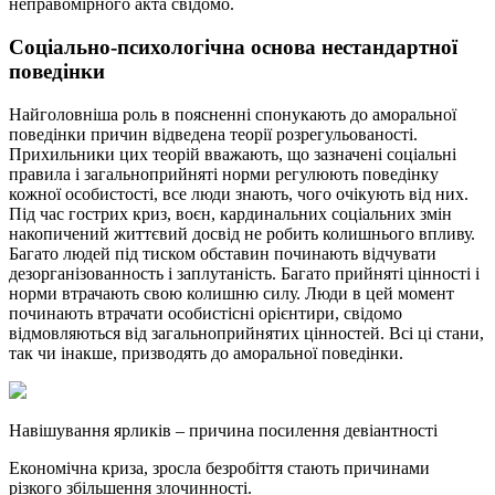
неправомірного акта свідомо.
Соціально-психологічна основа нестандартної
поведінки
Найголовніша роль в поясненні спонукають до аморальної
поведінки причин відведена теорії розрегульованості.
Прихильники цих теорій вважають, що зазначені соціальні
правила і загальноприйняті норми регулюють поведінку
кожної особистості, все люди знають, чого очікують від них.
Під час гострих криз, воєн, кардинальних соціальних змін
накопичений життєвий досвід не робить колишнього впливу.
Багато людей під тиском обставин починають відчувати
дезорганізованность і заплутаність. Багато прийняті цінності і
норми втрачають свою колишню силу. Люди в цей момент
починають втрачати особистісні орієнтири, свідомо
відмовляються від загальноприйнятих цінностей. Всі ці стани,
так чи інакше, призводять до аморальної поведінки.
Навішування ярликів – причина посилення девіантності
Економічна криза, зросла безробіття стають причинами
різкого збільшення злочинності.