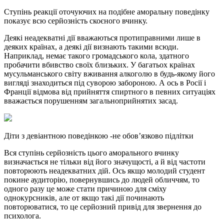
Ступінь реакції оточуючих на подібне аморальну поведінку
показує всю серйозність скоєного вчинку.
Деякі неадекватні дії вважаються протиправними лише в
деяких країнах, а деякі дії визнають такими всюди.
Наприклад, немає такого громадського кола, здатного
пробачити вбивство своїх близьких. У багатьох країнах
мусульманського світу вживання алкоголю в будь-якому його
вигляді знаходиться під суворою забороною. А ось в Росії і
Франції відмова від прийняття спиртного в певних ситуаціях
вважається порушенням загальноприйнятих засад.
Діти з девіантною поведінкою -не обов’язково підлітки
Вся ступінь серйозність цього аморального вчинку
визначається не тільки від його значущості, а й від частоти
повторюють неадекватних дій. Ось якщо молодий студент
покине аудиторію, повернувшись до людей обличчям, то
одного разу це може стати причиною для сміху
однокурсників, але от якщо такі дії починають
повторюватися, то це серйозний привід для звернення до
психолога.