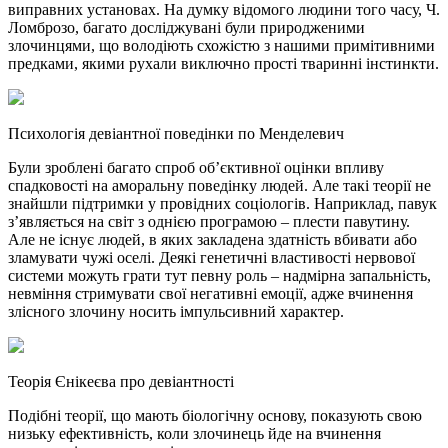
виправних установах. На думку відомого людини того часу, Ч.
Ломброзо, багато досліджувані були природженими
злочинцями, що володіють схожістю з нашими примітивними
предками, якими рухали виключно прості тваринні інстинкти.
Психологія девіантної поведінки по Менделевич
Були зроблені багато спроб об’єктивної оцінки впливу
спадковості на аморальну поведінку людей. Але такі теорії не
знайшли підтримки у провідних соціологів. Наприклад, павук
з’являється на світ з однією програмою – плести павутину.
Але не існує людей, в яких закладена здатність вбивати або
зламувати чужі оселі. Деякі генетичні властивості нервової
системи можуть грати тут певну роль – надмірна запальність,
невміння стримувати свої негативні емоції, адже вчинення
злісного злочину носить імпульсивний характер.
Теорія Єнікеєва про девіантності
Подібні теорії, що мають біологічну основу, показують свою
низьку ефективність, коли злочинець йде на вчинення