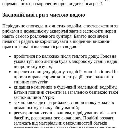
спрямованих на скорочення прояви дитячої агресії.
Заспокійливі гри з чистою водою
Періодичне споглядання чистих водойм, спостереження за
рибками в домашньому акваріумі здатне заспокоїти нерви
навіть самого розлюченого бунтаря. Багато досвідчені
педагоги радять використовувати в щоденній виховній
практиці такі пізнавальні ігри з водою:
пробігтися по калюжах після теплого дощу. Головна
умова тут, щоб дитина була в здоровому стані і надів
непроникну взуття;
перелити очищену рідину з однієї ємності в іншу. Це
проста вправа сприяє концентрації і охолодженню
гнівних почуттів;
кидання камінчиків в будь-який маленький водойму.
Батьки повинні стежити за загальною безпекою такої
заспокійливої ??гри;
захоплююча дитяча рибалка, створити яку можна в
домашньому тазику або у ванній;
регулярне заняття плаванням, відвідування міського
басейну, розважального аквапарку. Подібні розваги
залежать від матеріальних можливостей батьків,