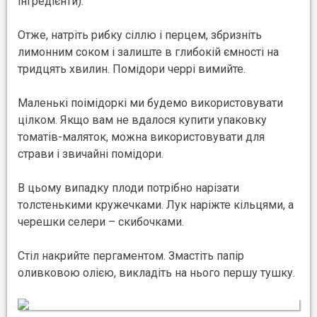
інгредієнти).
Отже, натріть рибку сіллю і перцем, збризніть
лимонним соком і залиште в глибокій ємності на
тридцять хвилин. Помідори черрі вимийте.
Маленькі поімідоркі ми будемо використовувати
цілком. Якщо вам не вдалося купити упаковку
томатів-маляток, можна використовувати для
страви і звичайні помідори.
В цьому випадку плоди потрібно нарізати
толстенькими кружечками. Лук наріжте кільцями, а
черешки селери – скибочками.
Стіл накрийте пергаментом. Змастіть папір
оливковою олією, викладіть на нього першу тушку.