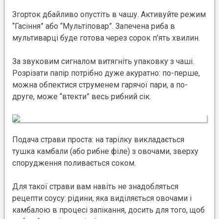
Згорток дбайливо опустіть в чашу. Активуйте режим
“Гасіння” або “Мультіповар”. Запечена риба в
мультиварці буде готова через сорок п’ять хвилин.
За звуковим сигналом витягніть упаковку з чаші.
Розрізати папір потрібно дуже акуратно: по-перше,
можна обпектися струменем гарячої пари, а по-
друге, може “втекти” весь рибний сік.
Подача страви проста: на тарілку викладається
тушка камбали (або рибне філе) з овочами, зверху
спорудження поливається соком.
Для такої страви вам навіть не знадобляться
рецепти соусу: рідини, яка виділяється овочами і
камбалою в процесі запікання, досить для того, щоб