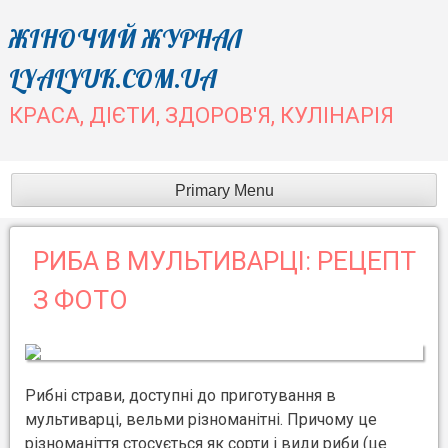
Skip
ЖІНОЧИЙ ЖУРНАЛ
to
LYALYUK.COM.UA
content
КРАСА, ДІЄТИ, ЗДОРОВ'Я, КУЛІНАРІЯ
Primary Menu
РИБА В МУЛЬТИВАРЦІ: РЕЦЕПТ
З ФОТО
Рибні страви, доступні до приготування в
мультиварці, вельми різноманітні. Причому це
різноманіття стосується як сорти і види риби (це