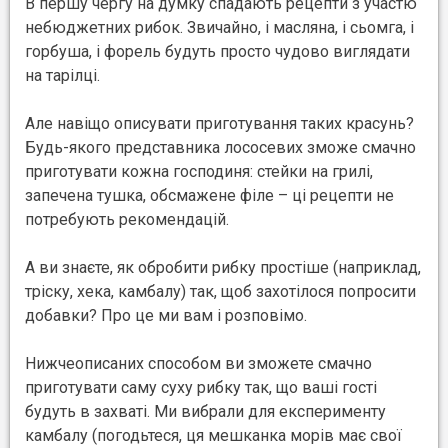
В першу чергу на думку спадають рецепти з участю
небюджетних рибок. Звичайно, і масляна, і сьомга, і
горбуша, і форель будуть просто чудово виглядати
на тарілці.
Але навіщо описувати приготування таких красунь?
Будь-якого представника лососевих зможе смачно
приготувати кожна господиня: стейки на грилі,
запечена тушка, обсмажене філе – ці рецепти не
потребують рекомендацій.
А ви знаєте, як обробити рибку простіше (наприклад,
тріску, хека, камбалу) так, щоб захотілося попросити
добавки? Про це ми вам і розповімо.
Нижчеописаних способом ви зможете смачно
приготувати саму суху рибку так, що ваші гості
будуть в захваті. Ми вибрали для експерименту
камбалу (погодьтеся, ця мешканка морів має свої