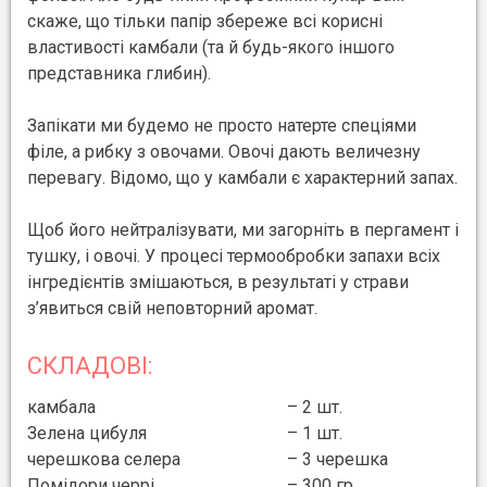
скаже, що тільки папір збереже всі корисні
властивості камбали (та й будь-якого іншого
представника глибин).
Запікати ми будемо не просто натерте спеціями
філе, а рибку з овочами. Овочі дають величезну
перевагу. Відомо, що у камбали є характерний запах.
Щоб його нейтралізувати, ми загорніть в пергамент і
тушку, і овочі. У процесі термообробки запахи всіх
інгредієнтів змішаються, в результаті у страви
з’явиться свій неповторний аромат.
СКЛАДОВІ:
камбала
– 2 шт.
Зелена цибуля
– 1 шт.
черешкова селера
– 3 черешка
Помідори черрі
– 300 гр.