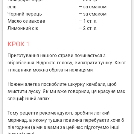
сіль
– за смаком
Чорний перець
– за смаком
Масло оливкове
– 1 ст. л.
Лимонний сік
– 2 ст. л.
КРОК 1
Приготування нашого страви починається з
оброблення. Відріжте голову, випатрати тушку. Хвіст
і плавники можна обрізати ножицями.
Ножем злегка поскоблите шкурку камбали, щоб
зчистити луску. Як ми вже говорили, ця красуня має
специфічний запах.
Тому рецепти рекомендують зробити легкий
маринад, в якому тушка повинна перебувати хоча б
півгодини (а ми з вами за цей час підготуємо інші