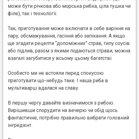
може бути річкова або морська рибка, ціла тушка чи
філе), так і технології.
Так, приготування може включати в себе варіння на
пару, обсмажування, гасіння або запікання. А якщо
ще згадати рецепти “допоміжних” страв, типу соусів
або підлив, разом з якими подаються страви, можна
взагалі загубитися у всьому цьому багатстві.
Особисто ми не встояли перед спокусою
приготувати що-небудь таке. І наша риба в
мультиварці вдалася на славу.
В першу чергу давайте визначимося з рибою.
Вирішивши спорудити на вечерю чи обід щось
фантастичне, потрібно правильно вибрати головний
інгредієнт.