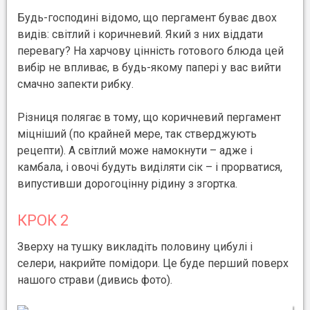
Будь-господині відомо, що пергамент буває двох
видів: світлий і коричневий. Який з них віддати
перевагу? На харчову цінність готового блюда цей
вибір не впливає, в будь-якому папері у вас вийти
смачно запекти рибку.
Різниця полягає в тому, що коричневий пергамент
міцніший (по крайней мере, так стверджують
рецепти). А світлий може намокнути – адже і
камбала, і овочі будуть виділяти сік – і прорватися,
випустивши дорогоцінну рідину з згортка.
КРОК 2
Зверху на тушку викладіть половину цибулі і
селери, накрийте помідори. Це буде перший поверх
нашого страви (дивись фото).