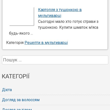
Картопля з тушонкою в
мультиварці
Сьогодні мало хто готує страви з
тушонкою. Купити шматок м'яса
будь-якого ...
Категорія
Рецепти в мультиварці
Пошук:
КАТЕГОРІЇ
Дієта
Догляд за волоссям
Догляд за тілом