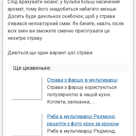
Слід врахувати нюанс: у бульби більш насичений
аромат, тому його знадобиться набагато менше.
Досить буде декількох скибочок, щоб у страви
з’явився неповторний смак. Як бачите, навіть після
всіх змін ви зможете смачно приготувати це
нехитре страву.
Дивіться ще один варіант цієї страви:
Ще цікавеньке:
Страви з фаршу в мультиварці
Страви з фаршу користуються
популярністю в нашій кухні.
Котлети, запіканки, ...
Риба в мультиварці Редмонд:
рецепти з фото крок за кроком
Риба в мультиварці Редмонд,