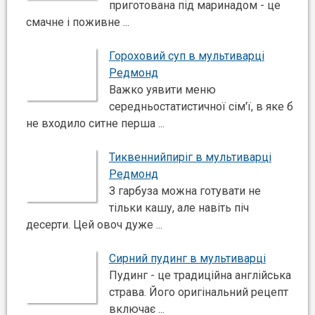
приготована під маринадом - це
смачне і поживне ...
Гороховий суп в мультиварці
Редмонд
Важко уявити меню
середньостатистичної сім'ї, в яке б
не входило ситне перша ...
Тиквеннийпиріг в мультиварці
Редмонд
З гарбуза можна готувати не
тільки кашу, але навіть піч
десерти. Цей овоч дуже ...
Сирний пудинг в мультиварці
Пудинг - це традиційна англійська
страва. Його оригінальний рецепт
включає ...